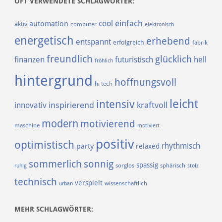
OFT VERWENDETE SCHLAGWÖRTER:
einfach
cool
automation
aktiv
computer
elektronisch
energetisch
erhebend
entspannt
erfolgreich
fabrik
freundlich
glücklich
finanzen
futuristisch
hell
fröhlich
hintergrund
hoffnungsvoll
hi tech
leicht
intensiv
inspirierend
kraftvoll
innovativ
modern
motivierend
maschine
motiviert
positiv
optimistisch
rhythmisch
party
relaxed
sommerlich
sonnig
spassig
sorglos
sphärisch
ruhig
stolz
technisch
verspielt
urban
wissenschaftlich
MEHR SCHLAGWÖRTER: