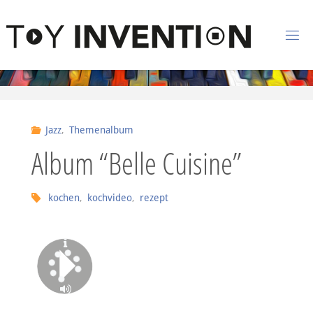
Zum Inhalt springen
T
O
Y
I
Jazz
,
Themenalbum
N
Album “Belle Cuisine”
V
E
N
kochen
,
kochvideo
,
rezept
T
I
O
N