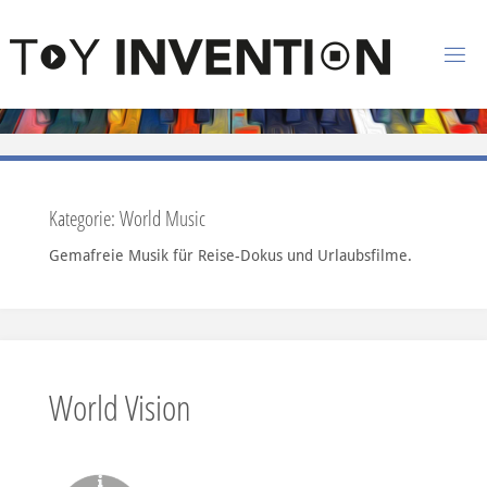
Zum Inhalt springen
T
O
Y
I
N
Kategorie:
World Music
V
Gemafreie Musik für Reise-Dokus und Urlaubsfilme.
E
N
T
I
O
World Vision
N