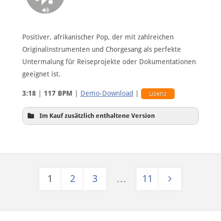
Positiver, afrikanischer Pop, der mit zahlreichen
Originalinstrumenten und Chorgesang als perfekte
Untermalung für Reiseprojekte oder Dokumentationen
geeignet ist.
3:18
|
117 BPM
|
Demo-Download
|
Lizenz
Im Kauf zusätzlich enthaltene Version
1
2
3
…
11
ohne Gesang
Seitennummerierung der Beiträge