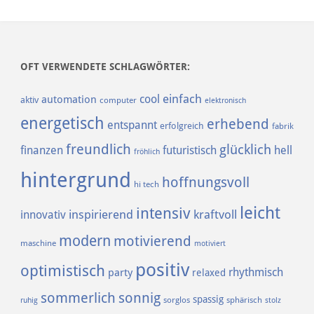
OFT VERWENDETE SCHLAGWÖRTER:
einfach
cool
automation
aktiv
computer
elektronisch
energetisch
erhebend
entspannt
erfolgreich
fabrik
freundlich
glücklich
finanzen
futuristisch
hell
fröhlich
hintergrund
hoffnungsvoll
hi tech
leicht
intensiv
inspirierend
kraftvoll
innovativ
modern
motivierend
maschine
motiviert
positiv
optimistisch
rhythmisch
party
relaxed
sommerlich
sonnig
spassig
sorglos
sphärisch
ruhig
stolz