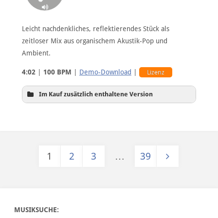
Leicht nachdenkliches, reflektierendes Stück als
zeitloser Mix aus organischem Akustik-Pop und
Ambient.
4:02
|
100 BPM
|
Demo-Download
|
Lizenz
Im Kauf zusätzlich enthaltene Version
1
2
3
…
39
Hintergrundversion
Seitennummerierung der Beiträge
MUSIKSUCHE: