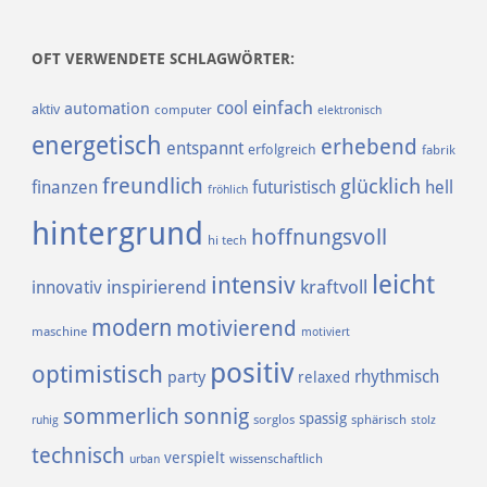
OFT VERWENDETE SCHLAGWÖRTER:
einfach
cool
automation
aktiv
computer
elektronisch
energetisch
erhebend
entspannt
erfolgreich
fabrik
freundlich
glücklich
finanzen
futuristisch
hell
fröhlich
hintergrund
hoffnungsvoll
hi tech
leicht
intensiv
inspirierend
kraftvoll
innovativ
modern
motivierend
maschine
motiviert
positiv
optimistisch
rhythmisch
party
relaxed
sommerlich
sonnig
spassig
sorglos
sphärisch
ruhig
stolz
technisch
verspielt
urban
wissenschaftlich