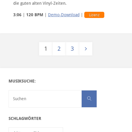
die guten alten Vinyl-Zeiten.
3:06
|
120 BPM
|
Demo-Download
|
Lizenz
1
2
3
Seitennummerierung der Bei
MUSIKSUCHE:
Suchen nach:
Suchen
SCHLAGWÖRTER