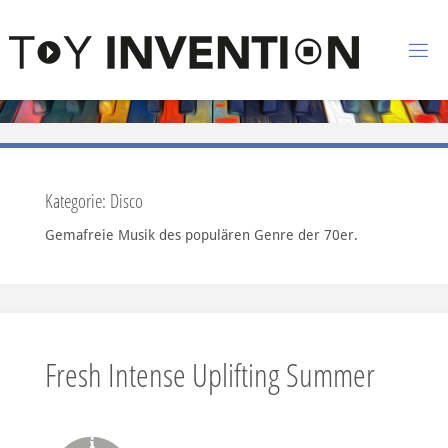
Zum Inhalt springen
T
O
Y
I
N
Kategorie:
Disco
V
Gemafreie Musik des populären Genre der 70er.
E
N
T
I
O
Fresh Intense Uplifting Summer
N