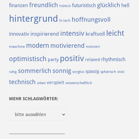
freundlich
glücklich
finanzen
futuristisch
hell
fröhlich
hintergrund
hoffnungsvoll
hi tech
leicht
intensiv
inspirierend
kraftvoll
innovativ
modern
motivierend
maschine
motiviert
positiv
optimistisch
rhythmisch
party
relaxed
sommerlich
sonnig
spassig
sorglos
sphärisch
ruhig
stolz
technisch
verspielt
urban
wissenschaftlich
MEHR SCHLAGWÖRTER:
______________________________