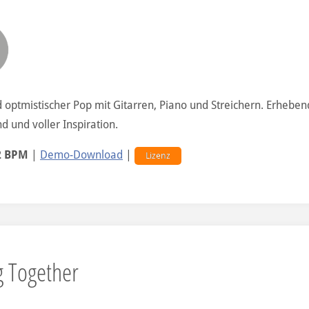
d optmistischer Pop mit Gitarren, Piano und Streichern. Erheben
d und voller Inspiration.
2 BPM
|
Demo-Download
|
Lizenz
g Together