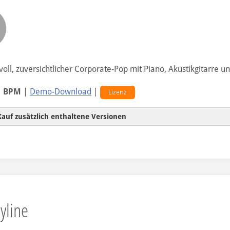
oll, zuversichtlicher Corporate-Pop mit Piano, Akustikgitarre un
1 BPM
|
Demo-Download
|
Lizenz
Kauf zusätzlich enthaltene Versionen
Hintergrund-Version
kyline