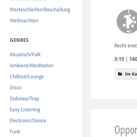
Warteschleifen/Beschallung
Weihnachten
GENRES
Recht ens
Akustisch/Folk
3:15
|
14
Ambient/Meditation
Im Ka
Chillout/Lounge
Disco
Dubstep/Trap
Easy Listening
Electronic/Dance
Opport
Funk