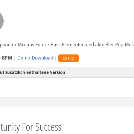
ohne Vocals
tpannter Mix aus Future-Bass-Elementen und aktueller Pop-Mus
ohne Piano-Melodie und Vocals
0 BPM
|
Demo-Download
|
Lizenz
uf zusätzlich enthaltene Version
ohne Vocals
unity For Success