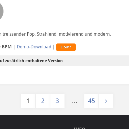
mitreissender Pop. Strahlend, motivierend und modern.
0 BPM
|
Demo-Download
|
Lizenz
uf zusätzlich enthaltene Version
1
2
3
…
45
Hintergrundversion
Seitennummerierung der Beiträ