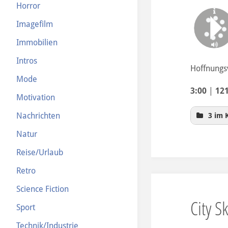
Horror
Imagefilm
Immobilien
Intros
Hoffnungsv
Mode
3:00
|
12
Motivation
Nachrichten
3 im 
Natur
Reise/Urlaub
Retro
Science Fiction
City S
Sport
Technik/Industrie