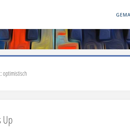
GEMA
t:
optimistisch
s Up