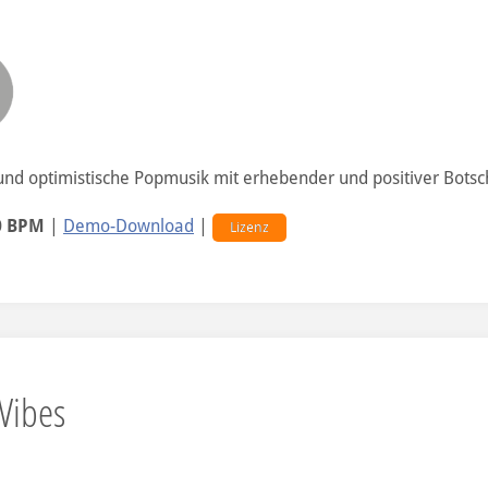
nd optimistische Popmusik mit erhebender und positiver Botsch
0 BPM
|
Demo-Download
|
Lizenz
Vibes