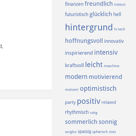
freundlich
finanzen
fröhlich
glücklich
futuristisch
hell
hintergrund
hi tech
hoffnungsvoll
innovativ
d,
intensiv
inspirierend
leicht
kraftvoll
maschine
modern
motivierend
optimistisch
motiviert
positiv
party
relaxed
rhythmisch
ruhig
sommerlich
sonnig
spassig
sorglos
sphärisch
stolz