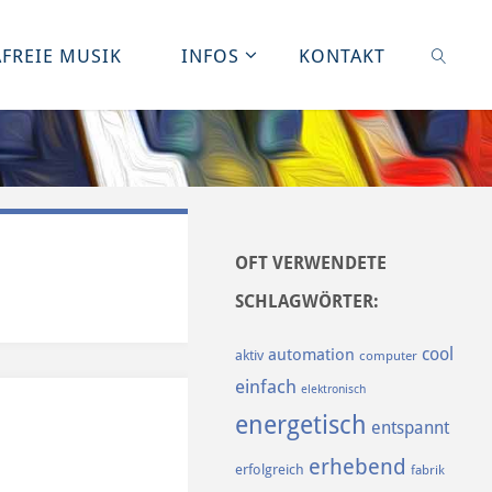
FREIE MUSIK
INFOS
KONTAKT
SUCHE
OFT VERWENDETE
SCHLAGWÖRTER:
cool
automation
aktiv
computer
einfach
elektronisch
energetisch
entspannt
erhebend
erfolgreich
fabrik