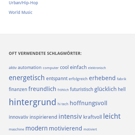
Urban/Hip-Hop
World Music
OFT VERWENDETE SCHLAGWÖRTER:
einfach
cool
automation
aktiv
computer
elektronisch
energetisch
erhebend
entspannt
erfolgreich
fabrik
freundlich
glücklich
finanzen
futuristisch
hell
fröhlich
hintergrund
hoffnungsvoll
hi tech
leicht
intensiv
inspirierend
kraftvoll
innovativ
modern
motivierend
maschine
motiviert