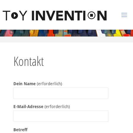
Zum Inhalt springen
T
O
Y
I
Kontakt
N
V
E
Dein Name
(erforderlich)
N
T
I
O
E-Mail-Adresse
(erforderlich)
N
Betreff