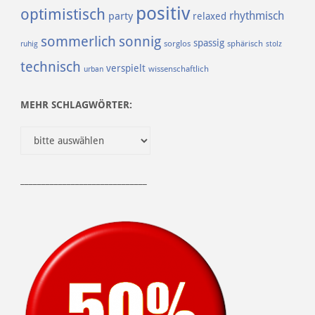
positiv
optimistisch
rhythmisch
party
relaxed
sommerlich
sonnig
spassig
sorglos
sphärisch
ruhig
stolz
technisch
verspielt
urban
wissenschaftlich
MEHR SCHLAGWÖRTER:
______________________________