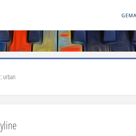
GEMA
t:
urban
kyline