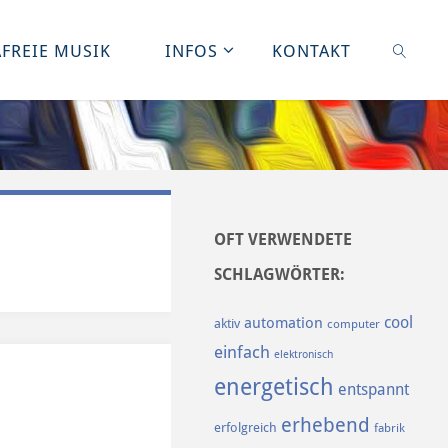
FREIE MUSIK
INFOS
KONTAKT
SUCHE
OFT VERWENDETE
SCHLAGWÖRTER:
cool
automation
aktiv
computer
einfach
elektronisch
energetisch
entspannt
erhebend
erfolgreich
fabrik