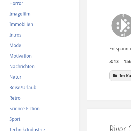
Horror
Imagefilm
Immobilien
Intros
Mode
Entspannte
Motivation
3:13
|
15
Nachrichten
Im Ka
Natur
Reise/Urlaub
Retro
Science Fiction
Sport
River 
Technik/Industrie