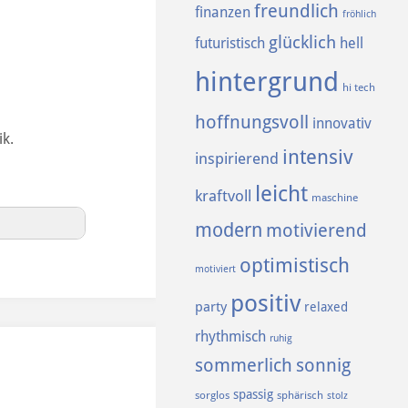
freundlich
finanzen
fröhlich
glücklich
futuristisch
hell
hintergrund
hi tech
hoffnungsvoll
innovativ
ik.
intensiv
inspirierend
leicht
kraftvoll
maschine
modern
motivierend
optimistisch
motiviert
positiv
party
relaxed
rhythmisch
ruhig
sommerlich
sonnig
spassig
sorglos
sphärisch
stolz