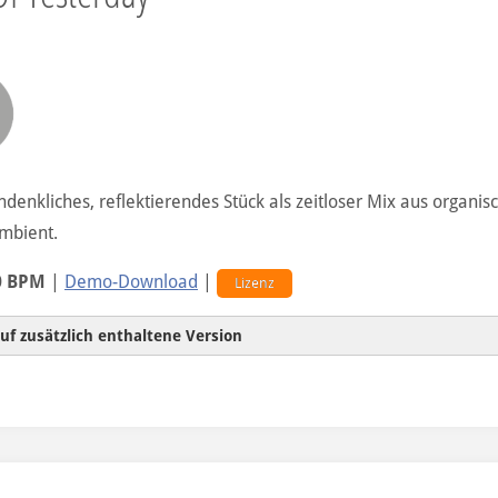
hdenkliches, reflektierendes Stück als zeitloser Mix aus organi
mbient.
0 BPM
|
Demo-Download
|
Lizenz
uf zusätzlich enthaltene Version
Hintergrundversion