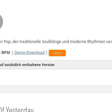
r Pop, der traditionelle Soulklänge und moderne Rhythmen ver
6 BPM
|
Demo-Download
|
Lizenz
uf zusätzlich enthaltene Version
ohne Vocals
Of Yesterday