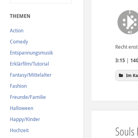
N
THEMEN
Action
Comedy
Recht ens
Entspannungsmusik
3:15
|
14
Erklärfilm/Tutorial
Fantasy/Mittelalter
Im Ka
Fashion
Freunde/Familie
Halloween
Happy/Kinder
Souls 
Hochzeit