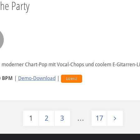
The Party
, moderner Chart-Pop mit Vocal-Chops und coolem E-Gitarren-Li
0 BPM
|
Demo-Download
|
Lizenz
1
2
3
…
17
Seitennummerierung der Beiträ