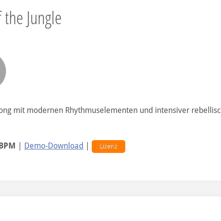
 the Jungle
ong mit modernen Rhythmuselementen und intensiver rebellis
.
 BPM
|
Demo-Download
|
Lizenz