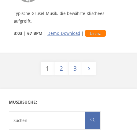
Typische Grusel-Musik, die bewährte Klischees
aufgreift.
3:03
|
67 BPM
|
Demo-Download
|
Lizenz
1
2
3
Seitennummerierung der Bei
MUSIKSUCHE:
Suchen nach:
Suchen