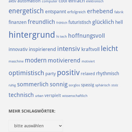
einfach
cool
automation
aktiv
computer
elektronisch
energetisch
erhebend
entspannt
erfolgreich
fabrik
freundlich
glücklich
finanzen
futuristisch
hell
fröhlich
hintergrund
hoffnungsvoll
hi tech
leicht
intensiv
inspirierend
kraftvoll
innovativ
modern
motivierend
maschine
motiviert
positiv
optimistisch
rhythmisch
party
relaxed
sommerlich
sonnig
spassig
sorglos
sphärisch
ruhig
stolz
technisch
verspielt
urban
wissenschaftlich
MEHR SCHLAGWÖRTER: