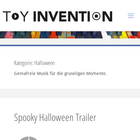
Zum Inhalt springen
T
O
Y
I
N
Kategorie:
Halloween
V
Gemafreie Musik für die gruseligen Momente.
E
N
T
I
O
Spooky Halloween Trailer
N