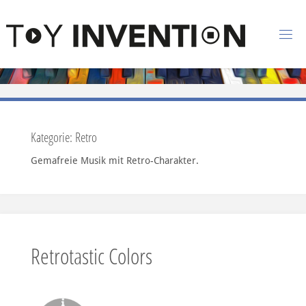
Zum Inhalt springen
T
O
Y
I
N
Kategorie:
Retro
V
Gemafreie Musik mit Retro-Charakter.
E
N
T
I
O
Retrotastic Colors
N