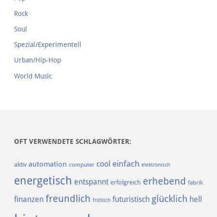
Rock
Soul
Spezial/Experimentell
Urban/Hip-Hop
World Music
OFT VERWENDETE SCHLAGWÖRTER:
einfach
cool
automation
aktiv
computer
elektronisch
energetisch
erhebend
entspannt
erfolgreich
fabrik
freundlich
glücklich
finanzen
futuristisch
hell
fröhlich