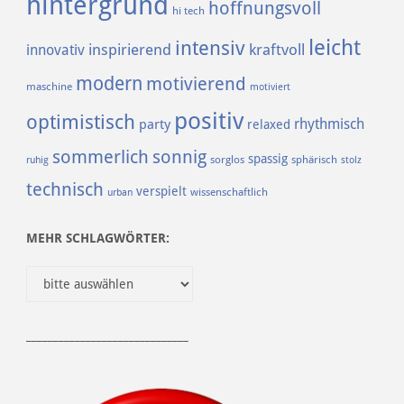
hintergrund
hoffnungsvoll
hi tech
leicht
intensiv
inspirierend
kraftvoll
innovativ
modern
motivierend
maschine
motiviert
positiv
optimistisch
rhythmisch
party
relaxed
sommerlich
sonnig
spassig
sorglos
sphärisch
ruhig
stolz
technisch
verspielt
urban
wissenschaftlich
MEHR SCHLAGWÖRTER:
______________________________