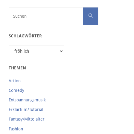
60sec-Version
Suchen nach:
Suchen
SCHLAGWÖRTER
60sec-Version – Hintergrund
THEMEN
30sec-Version
Action
Comedy
Entspannungsmusik
Erklärfilm/Tutorial
30sec-Version – Hintergrund
Fantasy/Mittelalter
Fashion