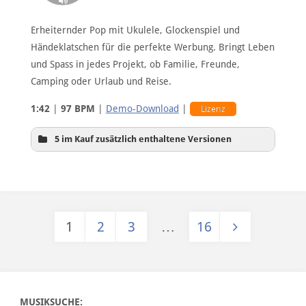
Erheiternder Pop mit Ukulele, Glockenspiel und
Händeklatschen für die perfekte Werbung. Bringt Leben
und Spass in jedes Projekt, ob Familie, Freunde,
Camping oder Urlaub und Reise.
1:42
|
97 BPM
|
Demo-Download
|
Lizenz
5 im Kauf zusätzlich enthaltene Versionen
1
2
3
…
16
Hintergrundversion
Seitennummerierung der Beiträge
MUSIKSUCHE: