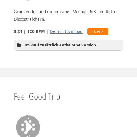
Groovender und melodischer Mix aus RnB und Retro-
Discostreichern.
30sec-Version A
3:24
|
120 BPM
|
Demo-Download
|
Lizenz
Im Kauf zusätzlich enthaltene Version
30sec-Version B
Hintergrundversion
Feel Good Trip
30sec-Version C