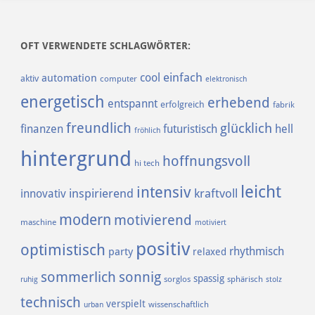
OFT VERWENDETE SCHLAGWÖRTER:
einfach
cool
automation
aktiv
computer
elektronisch
energetisch
erhebend
entspannt
erfolgreich
fabrik
freundlich
glücklich
finanzen
futuristisch
hell
fröhlich
hintergrund
hoffnungsvoll
hi tech
leicht
intensiv
inspirierend
kraftvoll
innovativ
modern
motivierend
maschine
motiviert
positiv
optimistisch
rhythmisch
party
relaxed
sommerlich
sonnig
spassig
sorglos
sphärisch
ruhig
stolz
technisch
verspielt
urban
wissenschaftlich