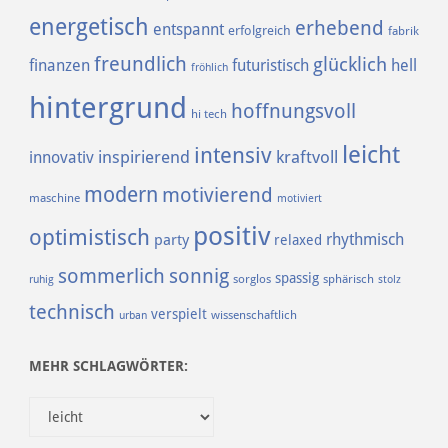
energetisch
erhebend
entspannt
erfolgreich
fabrik
freundlich
glücklich
finanzen
futuristisch
hell
fröhlich
hintergrund
hoffnungsvoll
hi tech
leicht
intensiv
inspirierend
kraftvoll
innovativ
modern
motivierend
maschine
motiviert
positiv
optimistisch
rhythmisch
party
relaxed
sommerlich
sonnig
spassig
sorglos
sphärisch
ruhig
stolz
technisch
verspielt
urban
wissenschaftlich
MEHR SCHLAGWÖRTER: