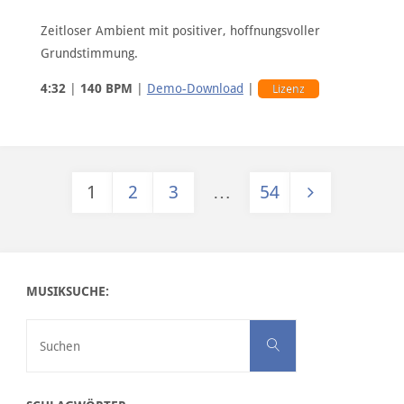
Zeitloser Ambient mit positiver, hoffnungsvoller
Grundstimmung.
4:32
|
140 BPM
|
Demo-Download
|
Lizenz
1
2
3
…
54
Seitennummerierung der Beiträge
MUSIKSUCHE:
Suchen nach:
Suchen