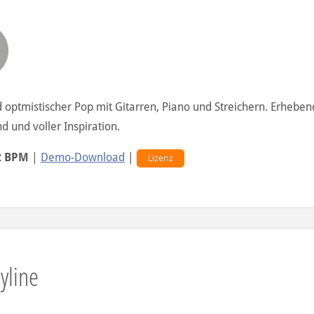
d optmistischer Pop mit Gitarren, Piano und Streichern. Erheben
d und voller Inspiration.
2 BPM
|
Demo-Download
|
Lizenz
kyline