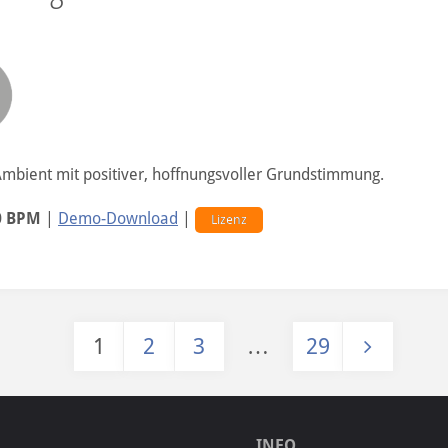
Ambient mit positiver, hoffnungsvoller Grundstimmung.
0 BPM
|
Demo-Download
|
Lizenz
1
2
3
…
29
Seitennummerierung der Beiträ
INFO