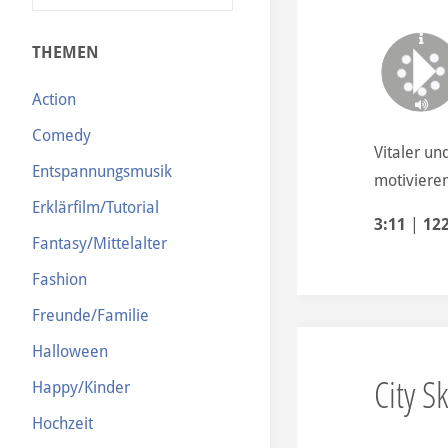
N
THEMEN
Action
Comedy
Vitaler un
Entspannungsmusik
motivieren
Erklärfilm/Tutorial
3:11
|
12
Fantasy/Mittelalter
Fashion
Freunde/Familie
Halloween
City S
Happy/Kinder
Hochzeit