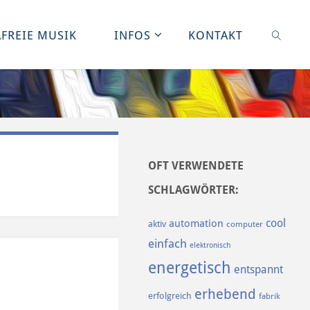
FREIE MUSIK
INFOS
KONTAKT
SUCHE
OFT VERWENDETE
SCHLAGWÖRTER:
cool
automation
aktiv
computer
einfach
elektronisch
energetisch
entspannt
erhebend
erfolgreich
fabrik