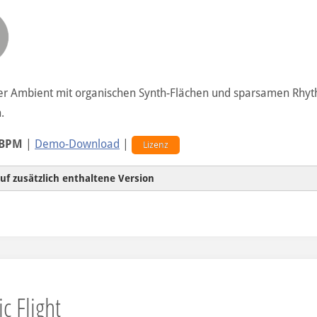
er Ambient mit organischen Synth-Flächen und sparsamen Rhy
.
 BPM
|
Demo-Download
|
Lizenz
uf zusätzlich enthaltene Version
reduziertes Rauschen beim Flächensound
ic Flight