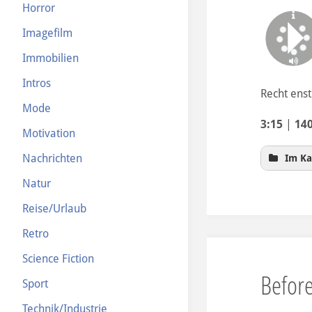
Horror
Imagefilm
Immobilien
Intros
Recht ens
Mode
3:15
|
14
Motivation
Nachrichten
Im Ka
Natur
Reise/Urlaub
Retro
Science Fiction
Before
Sport
Technik/Industrie