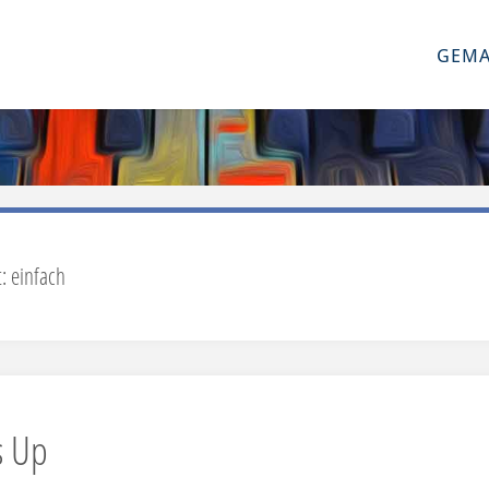
GEMA
t:
einfach
s Up