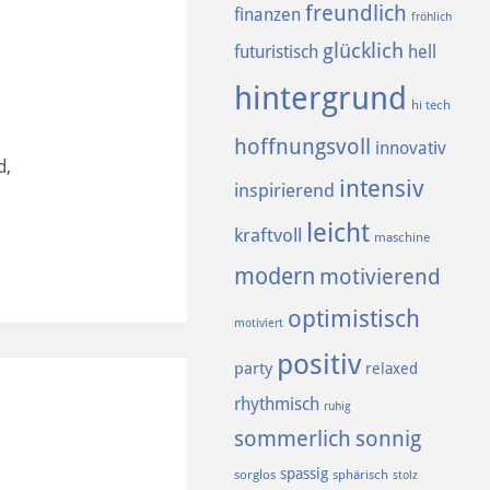
freundlich
finanzen
fröhlich
glücklich
futuristisch
hell
hintergrund
hi tech
hoffnungsvoll
innovativ
d,
intensiv
inspirierend
leicht
kraftvoll
maschine
modern
motivierend
optimistisch
motiviert
positiv
party
relaxed
rhythmisch
ruhig
sommerlich
sonnig
spassig
sorglos
sphärisch
stolz