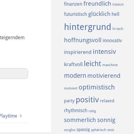
freundlich
finanzen
fröhlich
glücklich
futuristisch
hell
hintergrund
hi tech
steigerndem
hoffnungsvoll
innovativ
intensiv
inspirierend
leicht
kraftvoll
maschine
modern
motivierend
optimistisch
motiviert
positiv
party
relaxed
rhythmisch
ruhig
Playtime
sommerlich
sonnig
spassig
sorglos
sphärisch
stolz