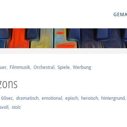
GEMA
uer
,
Filmmusik
,
Orchestral
,
Spiele
,
Werbung
zons
,
60sec
,
dramatisch
,
emotional
,
episch
,
heroisch
,
hintergrund
,
voll
,
stolz