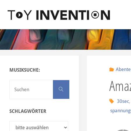
Zum Inhalt springen
T
O
Y
I
N
Abente
MUSIKSUCHE:
V
Ama
E
Suchen nach:
Suchen
N
30sec
T
spannungs
SCHLAGWÖRTER
I
O