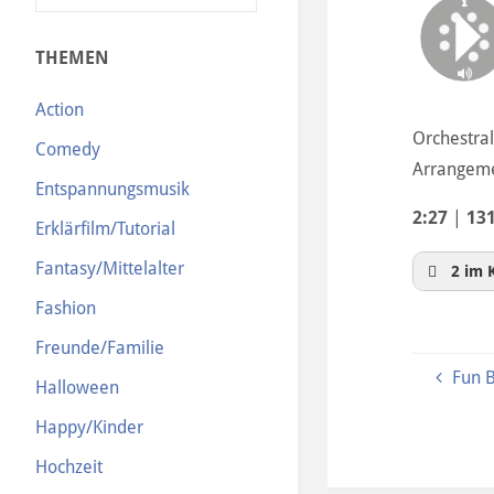
N
THEMEN
Action
Orchestra
Comedy
Arrangeme
Entspannungsmusik
2:27
|
13
Erklärfilm/Tutorial
Fantasy/Mittelalter
2 im 
Fashion
Freunde/Familie
Fun 
Halloween
Happy/Kinder
Hochzeit