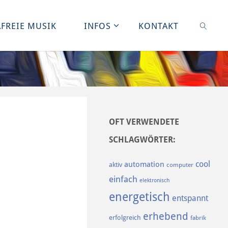
FREIE MUSIK
INFOS
KONTAKT
SUCHE
OFT VERWENDETE
SCHLAGWÖRTER:
cool
automation
aktiv
computer
einfach
elektronisch
energetisch
entspannt
erhebend
erfolgreich
fabrik