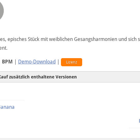
les, episches Stück mit weiblichen Gesangsharmonien und sich 
nt.
1 BPM
|
Demo-Download
|
Lizenz
Kauf zusätzlich enthaltene Versionen
Banana
60sec-Version