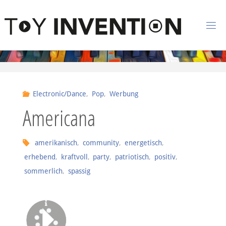
Zum Inhalt springen
T
O
Y
I
Electronic/Dance
,
Pop
,
Werbung
N
Americana
V
E
N
amerikanisch
,
community
,
energetisch
,
erhebend
,
kraftvoll
,
party
,
patriotisch
,
positiv
,
T
I
sommerlich
,
spassig
O
N