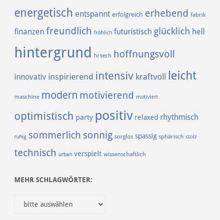
energetisch
erhebend
entspannt
erfolgreich
fabrik
freundlich
glücklich
finanzen
futuristisch
hell
fröhlich
hintergrund
hoffnungsvoll
hi tech
leicht
intensiv
inspirierend
kraftvoll
innovativ
modern
motivierend
maschine
motiviert
positiv
optimistisch
rhythmisch
party
relaxed
sommerlich
sonnig
spassig
sorglos
sphärisch
ruhig
stolz
technisch
verspielt
urban
wissenschaftlich
MEHR SCHLAGWÖRTER: