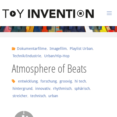
Zum Inhalt springen
T
O
Y
I
Dokumentarfilme
,
Imagefilm
,
Playlist Urban
,
N
Technik/Industrie
,
Urban/Hip-Hop
V
Atmosphere of Beats
E
N
entwicklung
,
forschung
,
groovig
,
hi tech
,
T
I
hintergrund
,
innovativ
,
rhythmisch
,
sphärisch
,
O
streicher
,
technisch
,
urban
N