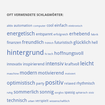
OFT VERWENDETE SCHLAGWÖRTER:
einfach
cool
automation
aktiv
computer
elektronisch
energetisch
erhebend
entspannt
erfolgreich
fabrik
freundlich
glücklich
finanzen
futuristisch
hell
fröhlich
hintergrund
hoffnungsvoll
hi tech
leicht
intensiv
inspirierend
kraftvoll
innovativ
modern
motivierend
maschine
motiviert
positiv
optimistisch
rhythmisch
party
relaxed
sommerlich
sonnig
spassig
sorglos
sphärisch
ruhig
stolz
technisch
verspielt
urban
wissenschaftlich