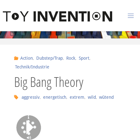
Zum Inhalt springen
T
O
Y
I
Action
,
Dubstep/Trap
,
Rock
,
Sport
,
N
Technik/Industrie
V
Big Bang Theory
E
N
aggressiv
,
energetisch
,
extrem
,
wild
,
wütend
T
I
O
N