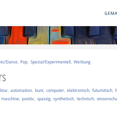
GEMA
onic/Dance
,
Pop
,
Spezial/Experimentell
,
Werbung
rs
ektur
,
automation
,
bunt
,
computer
,
elektronisch
,
futuristisch
,
,
maschine
,
positiv
,
spassig
,
synthetisch
,
technisch
,
wissenscha