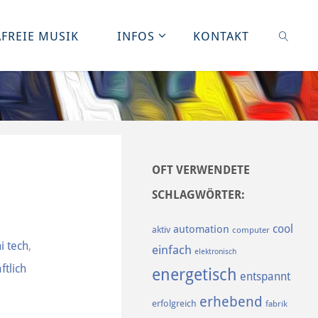
FREIE MUSIK
INFOS
KONTAKT
SUCHE
OFT VERWENDETE
SCHLAGWÖRTER:
cool
automation
aktiv
computer
hi tech
,
einfach
elektronisch
ftlich
energetisch
entspannt
erhebend
erfolgreich
fabrik