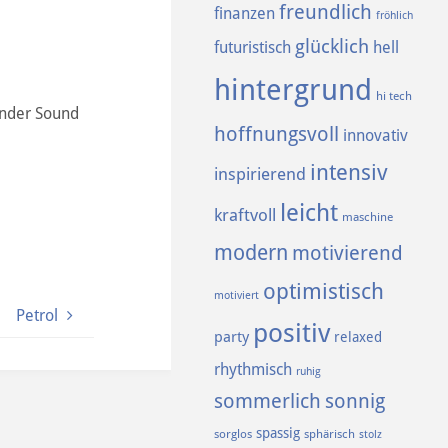
freundlich
finanzen
fröhlich
glücklich
futuristisch
hell
hintergrund
hi tech
ender Sound
hoffnungsvoll
innovativ
intensiv
inspirierend
leicht
kraftvoll
maschine
modern
motivierend
optimistisch
motiviert
Petrol
positiv
party
relaxed
rhythmisch
ruhig
sommerlich
sonnig
spassig
sorglos
sphärisch
stolz