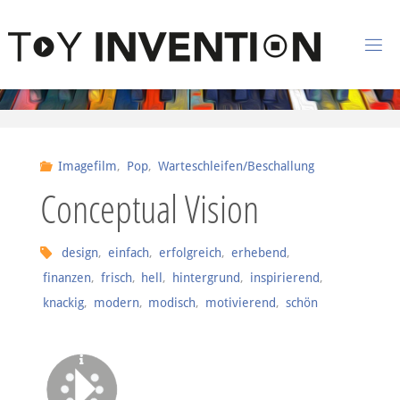
Zum Inhalt springen
T
O
Y
I
Imagefilm
,
Pop
,
Warteschleifen/Beschallung
N
Conceptual Vision
V
E
N
design
,
einfach
,
erfolgreich
,
erhebend
,
finanzen
,
frisch
,
hell
,
hintergrund
,
inspirierend
,
T
I
knackig
,
modern
,
modisch
,
motivierend
,
schön
O
N