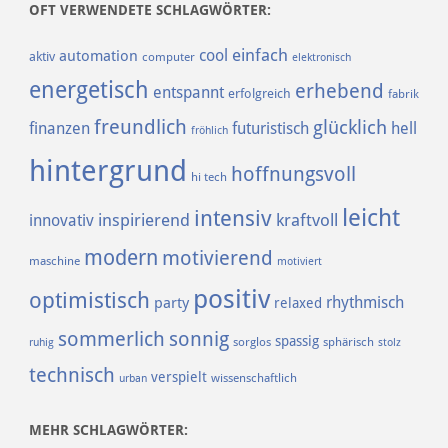
OFT VERWENDETE SCHLAGWÖRTER:
einfach
cool
automation
aktiv
computer
elektronisch
energetisch
erhebend
entspannt
erfolgreich
fabrik
freundlich
glücklich
finanzen
futuristisch
hell
fröhlich
hintergrund
hoffnungsvoll
hi tech
leicht
intensiv
inspirierend
kraftvoll
innovativ
modern
motivierend
maschine
motiviert
positiv
optimistisch
rhythmisch
party
relaxed
sommerlich
sonnig
spassig
sorglos
sphärisch
ruhig
stolz
technisch
verspielt
urban
wissenschaftlich
MEHR SCHLAGWÖRTER: