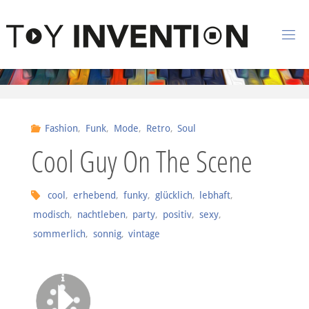
Zum Inhalt springen
T
O
Y
I
Fashion
,
Funk
,
Mode
,
Retro
,
Soul
N
Cool Guy On The Scene
V
E
N
cool
,
erhebend
,
funky
,
glücklich
,
lebhaft
,
modisch
,
nachtleben
,
party
,
positiv
,
sexy
,
T
I
sommerlich
,
sonnig
,
vintage
O
N