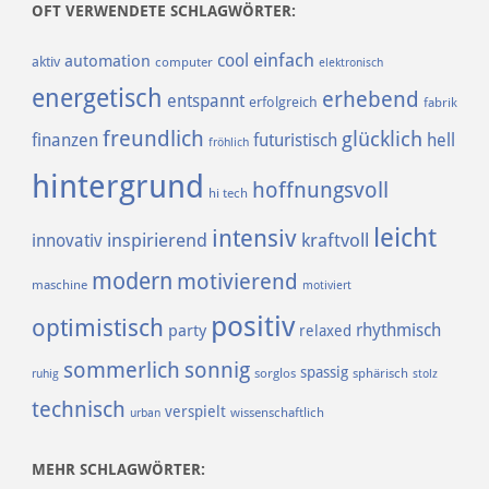
OFT VERWENDETE SCHLAGWÖRTER:
einfach
cool
automation
aktiv
computer
elektronisch
energetisch
erhebend
entspannt
erfolgreich
fabrik
freundlich
glücklich
finanzen
futuristisch
hell
fröhlich
hintergrund
hoffnungsvoll
hi tech
leicht
intensiv
inspirierend
kraftvoll
innovativ
modern
motivierend
maschine
motiviert
positiv
optimistisch
rhythmisch
party
relaxed
sommerlich
sonnig
spassig
sorglos
sphärisch
ruhig
stolz
technisch
verspielt
urban
wissenschaftlich
MEHR SCHLAGWÖRTER: