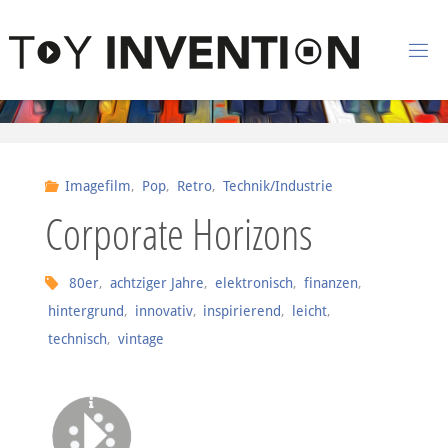
Zum Inhalt springen
T
O
Y
I
Imagefilm
,
Pop
,
Retro
,
Technik/Industrie
N
Corporate Horizons
V
E
N
80er
,
achtziger Jahre
,
elektronisch
,
finanzen
,
hintergrund
,
innovativ
,
inspirierend
,
leicht
,
T
I
technisch
,
vintage
O
N