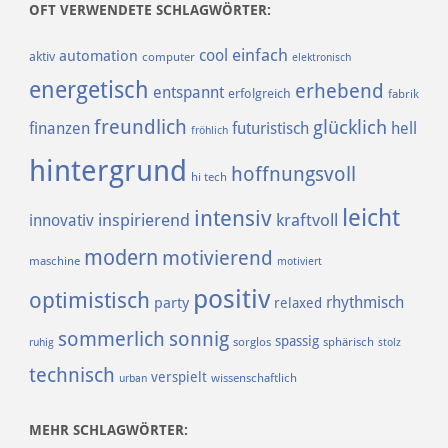
OFT VERWENDETE SCHLAGWÖRTER:
einfach
cool
automation
aktiv
computer
elektronisch
energetisch
erhebend
entspannt
erfolgreich
fabrik
freundlich
glücklich
finanzen
futuristisch
hell
fröhlich
hintergrund
hoffnungsvoll
hi tech
leicht
intensiv
inspirierend
kraftvoll
innovativ
modern
motivierend
maschine
motiviert
positiv
optimistisch
rhythmisch
party
relaxed
sommerlich
sonnig
spassig
sorglos
sphärisch
ruhig
stolz
technisch
verspielt
urban
wissenschaftlich
MEHR SCHLAGWÖRTER: