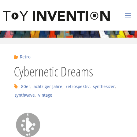
Zum Inhalt springen
T
O
Y
I
Retro
N
Cybernetic Dreams
V
E
N
80er
,
achtziger Jahre
,
retrospektiv
,
synthesizer
,
synthwave
,
vintage
T
I
O
N