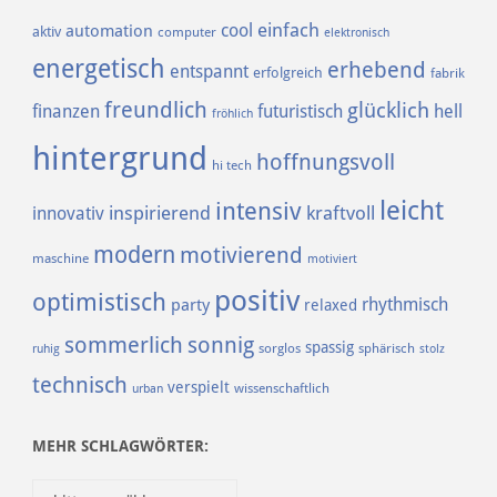
einfach
cool
automation
aktiv
computer
elektronisch
energetisch
erhebend
entspannt
erfolgreich
fabrik
freundlich
glücklich
finanzen
futuristisch
hell
fröhlich
hintergrund
hoffnungsvoll
hi tech
leicht
intensiv
inspirierend
kraftvoll
innovativ
modern
motivierend
maschine
motiviert
positiv
optimistisch
rhythmisch
party
relaxed
sommerlich
sonnig
spassig
sorglos
sphärisch
ruhig
stolz
technisch
verspielt
urban
wissenschaftlich
MEHR SCHLAGWÖRTER: