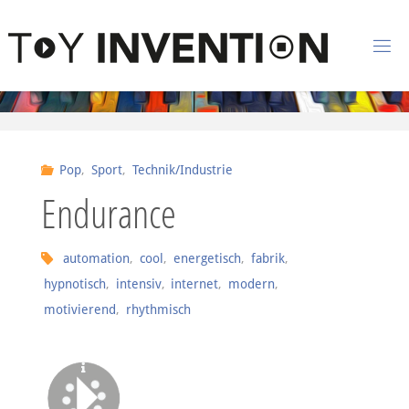
Zum Inhalt springen
T
O
Y
I
Pop
,
Sport
,
Technik/Industrie
N
Endurance
V
E
N
automation
,
cool
,
energetisch
,
fabrik
,
hypnotisch
,
intensiv
,
internet
,
modern
,
T
I
motivierend
,
rhythmisch
O
N