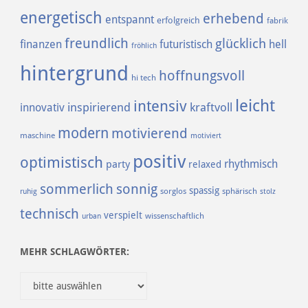
energetisch
erhebend
entspannt
erfolgreich
fabrik
freundlich
glücklich
finanzen
futuristisch
hell
fröhlich
hintergrund
hoffnungsvoll
hi tech
leicht
intensiv
inspirierend
kraftvoll
innovativ
modern
motivierend
maschine
motiviert
positiv
optimistisch
rhythmisch
party
relaxed
sommerlich
sonnig
spassig
sorglos
sphärisch
ruhig
stolz
technisch
verspielt
urban
wissenschaftlich
MEHR SCHLAGWÖRTER: