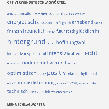
OFT VERWENDETE SCHLAGWÖRTER:
einfach
cool
automation
aktiv
computer
elektronisch
energetisch
erhebend
entspannt
erfolgreich
fabrik
freundlich
glücklich
finanzen
futuristisch
hell
fröhlich
hintergrund
hoffnungsvoll
hi tech
leicht
intensiv
inspirierend
kraftvoll
innovativ
modern
motivierend
maschine
motiviert
positiv
optimistisch
rhythmisch
party
relaxed
sommerlich
sonnig
spassig
sorglos
sphärisch
ruhig
stolz
technisch
verspielt
urban
wissenschaftlich
MEHR SCHLAGWÖRTER: