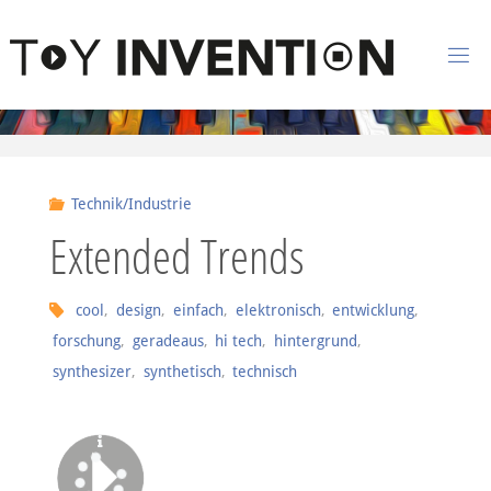
Zum Inhalt springen
T
O
Y
I
Technik/Industrie
N
Extended Trends
V
E
N
cool
,
design
,
einfach
,
elektronisch
,
entwicklung
,
forschung
,
geradeaus
,
hi tech
,
hintergrund
,
T
I
synthesizer
,
synthetisch
,
technisch
O
N