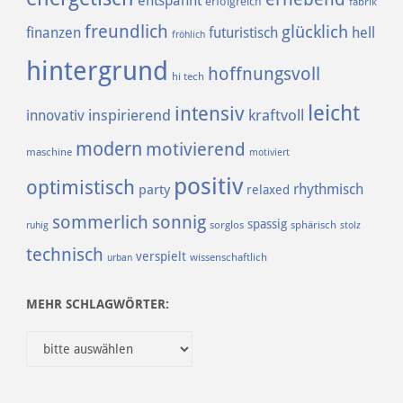
entspannt
erfolgreich
fabrik
freundlich
glücklich
finanzen
futuristisch
hell
fröhlich
hintergrund
hoffnungsvoll
hi tech
leicht
intensiv
inspirierend
kraftvoll
innovativ
modern
motivierend
maschine
motiviert
positiv
optimistisch
rhythmisch
party
relaxed
sommerlich
sonnig
spassig
sorglos
sphärisch
ruhig
stolz
technisch
verspielt
urban
wissenschaftlich
MEHR SCHLAGWÖRTER:
______________________________