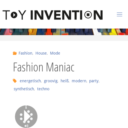
Zum Inhalt springen
T
O
Y
I
Fashion
,
House
,
Mode
N
Fashion Maniac
V
E
N
energetisch
,
groovig
,
heiß
,
modern
,
party
,
synthetisch
,
techno
T
I
O
N