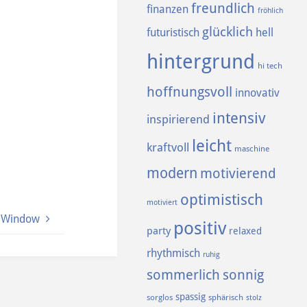
freundlich
finanzen
fröhlich
glücklich
futuristisch
hell
hintergrund
hi tech
hoffnungsvoll
innovativ
intensiv
inspirierend
leicht
kraftvoll
maschine
modern
motivierend
optimistisch
motiviert
e Window
positiv
party
relaxed
rhythmisch
ruhig
sommerlich
sonnig
spassig
sorglos
sphärisch
stolz