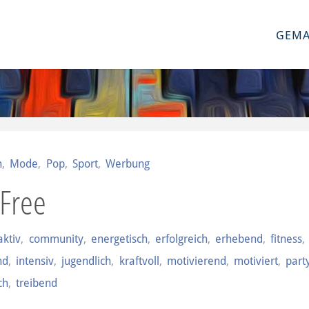
GEMA
n
,
Mode
,
Pop
,
Sport
,
Werbung
 Free
aktiv
,
community
,
energetisch
,
erfolgreich
,
erhebend
,
fitness
,
nd
,
intensiv
,
jugendlich
,
kraftvoll
,
motivierend
,
motiviert
,
part
ch
,
treibend