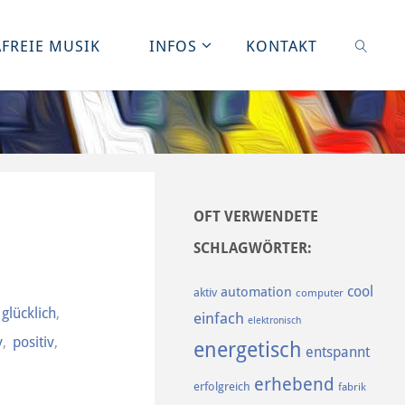
FREIE MUSIK
INFOS
KONTAKT
SUCHE
OFT VERWENDETE
SCHLAGWÖRTER:
cool
automation
aktiv
computer
glücklich
,
einfach
elektronisch
y
,
positiv
,
energetisch
entspannt
erhebend
erfolgreich
fabrik