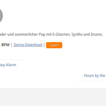
nder und sommerlicher Pop mit E-Gitarren, Synths und Drums.
4 BPM
|
Demo-Download
|
Lizenz
tep Alarm
Hours by th