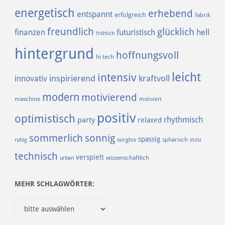
energetisch
erhebend
entspannt
erfolgreich
fabrik
freundlich
glücklich
finanzen
futuristisch
hell
fröhlich
hintergrund
hoffnungsvoll
hi tech
leicht
intensiv
inspirierend
kraftvoll
innovativ
modern
motivierend
maschine
motiviert
positiv
optimistisch
rhythmisch
party
relaxed
sommerlich
sonnig
spassig
sorglos
sphärisch
ruhig
stolz
technisch
verspielt
urban
wissenschaftlich
MEHR SCHLAGWÖRTER: