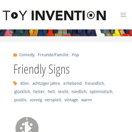
Zum Inhalt springen
T
O
Y
I
Comedy
,
Freunde/Familie
,
Pop
N
Friendly Signs
V
E
N
80er
,
achtziger Jahre
,
erhebend
,
freundlich
,
glücklich
,
heiter
,
hell
,
leicht
,
niedlich
,
optimistisch
,
T
I
positiv
,
sonnig
,
verspielt
,
vintage
,
warm
O
N