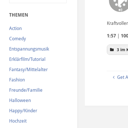
N
THEMEN
Kraftvolle
Action
1:57
|
10
Comedy
Entspannungsmusik
3 im 
Erklärfilm/Tutorial
Fantasy/Mittelalter
Get A
Fashion
Freunde/Familie
Halloween
Happy/Kinder
Hochzeit