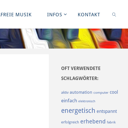
FREIE MUSIK
INFOS
KONTAKT
SUCHE
OFT VERWENDETE
SCHLAGWÖRTER:
cool
automation
aktiv
computer
einfach
elektronisch
energetisch
entspannt
erhebend
erfolgreich
fabrik