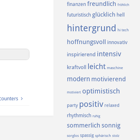
freundlich
finanzen
fröhlich
glücklich
futuristisch
hell
hintergrund
hi tech
hoffnungsvoll
innovativ
intensiv
inspirierend
leicht
kraftvoll
maschine
modern
motivierend
optimistisch
motiviert
counters
positiv
party
relaxed
rhythmisch
ruhig
sommerlich
sonnig
spassig
sorglos
sphärisch
stolz