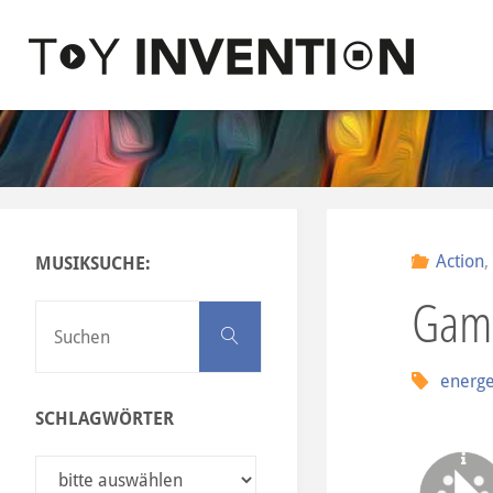
Zum Inhalt springen
T
O
Y
I
N
Action
MUSIKSUCHE:
V
Gam
E
Suchen nach:
Suchen
N
energe
T
SCHLAGWÖRTER
I
O