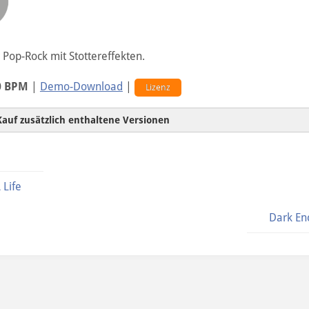
r Pop-Rock mit Stottereffekten.
0 BPM
|
Demo-Download
|
Lizenz
Kauf zusätzlich enthaltene Versionen
 Life
Dark En
Alternative Version
60sec-Version