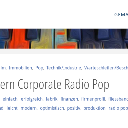
GEMA
ilm
,
Immobilien
,
Pop
,
Technik/Industrie
,
Warteschleifen/Besch
rn Corporate Radio Pop
,
einfach
,
erfolgreich
,
fabrik
,
finanzen
,
firmenprofil
,
fliessban
nd
,
leicht
,
modern
,
optimistisch
,
positiv
,
produktion
,
radio po