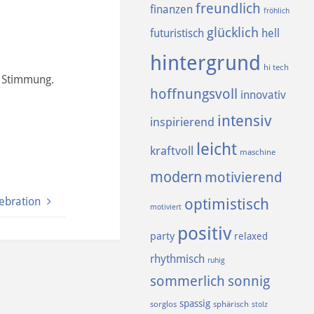
freundlich
finanzen
fröhlich
glücklich
futuristisch
hell
hintergrund
hi tech
r Stimmung.
hoffnungsvoll
innovativ
intensiv
inspirierend
leicht
kraftvoll
maschine
modern
motivierend
lebration
optimistisch
motiviert
positiv
party
relaxed
rhythmisch
ruhig
sommerlich
sonnig
spassig
sorglos
sphärisch
stolz