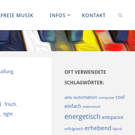
FREIE MUSIK
INFOS
KONTAKT
SUCHE
allung
OFT VERWENDETE
SCHLAGWÖRTER:
cool
automation
aktiv
computer
d
,
frisch
,
einfach
elektronisch
p
,
tight
energetisch
entspannt
erhebend
erfolgreich
fabrik