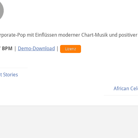
rporate-Pop mit Einflüssen moderner Chart-Musik und positive
7 BPM
|
Demo-Download
|
Lizenz
t Stories
African Ce