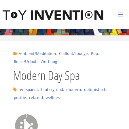
Zum Inhalt springen
T
O
Y
I
Ambient/Meditation
,
Chillout/Lounge
,
Pop
,
N
Reise/Urlaub
,
Werbung
V
Modern Day Spa
E
N
entspannt
,
hintergrund
,
modern
,
optimistisch
,
T
I
positiv
,
relaxed
,
wellness
O
N