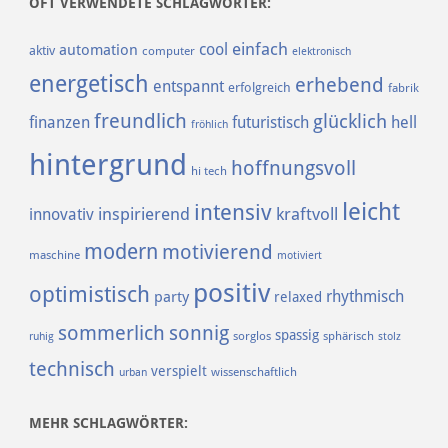
OFT VERWENDETE SCHLAGWÖRTER:
einfach
cool
automation
aktiv
computer
elektronisch
energetisch
erhebend
entspannt
erfolgreich
fabrik
freundlich
glücklich
finanzen
futuristisch
hell
fröhlich
hintergrund
hoffnungsvoll
hi tech
leicht
intensiv
inspirierend
kraftvoll
innovativ
modern
motivierend
maschine
motiviert
positiv
optimistisch
rhythmisch
party
relaxed
sommerlich
sonnig
spassig
sorglos
sphärisch
ruhig
stolz
technisch
verspielt
urban
wissenschaftlich
MEHR SCHLAGWÖRTER: