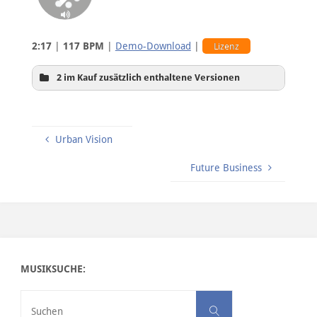
2:17
|
117 BPM
|
Demo-Download
|
Lizenz
2 im Kauf zusätzlich enthaltene Versionen
Urban Vision
Future Business
leichte Percussion
ohne Drums
MUSIKSUCHE:
Suchen nach:
Suchen