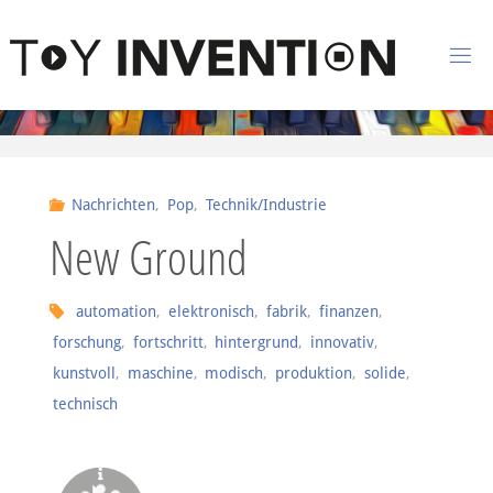
Zum Inhalt springen
T
O
Y
I
Nachrichten
,
Pop
,
Technik/Industrie
N
New Ground
V
E
N
automation
,
elektronisch
,
fabrik
,
finanzen
,
forschung
,
fortschritt
,
hintergrund
,
innovativ
,
T
I
kunstvoll
,
maschine
,
modisch
,
produktion
,
solide
,
O
technisch
N