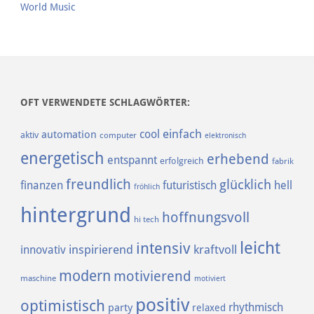
World Music
OFT VERWENDETE SCHLAGWÖRTER:
einfach
cool
automation
aktiv
computer
elektronisch
energetisch
erhebend
entspannt
erfolgreich
fabrik
freundlich
glücklich
finanzen
futuristisch
hell
fröhlich
hintergrund
hoffnungsvoll
hi tech
leicht
intensiv
inspirierend
kraftvoll
innovativ
modern
motivierend
maschine
motiviert
positiv
optimistisch
rhythmisch
party
relaxed