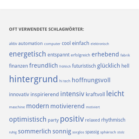
OFT VERWENDETE SCHLAGWÖRTER:
einfach
cool
automation
aktiv
computer
elektronisch
energetisch
erhebend
entspannt
erfolgreich
fabrik
freundlich
glücklich
finanzen
futuristisch
hell
fröhlich
hintergrund
hoffnungsvoll
hi tech
leicht
intensiv
inspirierend
kraftvoll
innovativ
modern
motivierend
maschine
motiviert
positiv
optimistisch
rhythmisch
party
relaxed
sommerlich
sonnig
spassig
sorglos
sphärisch
ruhig
stolz