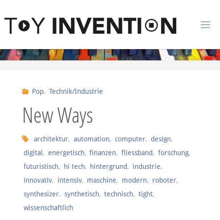
Zum Inhalt springen
T
O
Y
I
Pop
,
Technik/Industrie
N
New Ways
V
E
N
architektur
,
automation
,
computer
,
design
,
digital
,
energetisch
,
finanzen
,
fliessband
,
forschung
,
T
I
futuristisch
,
hi tech
,
hintergrund
,
industrie
,
O
innovativ
,
intensiv
,
maschine
,
modern
,
roboter
,
N
synthesizer
,
synthetisch
,
technisch
,
tight
,
wissenschaftlich