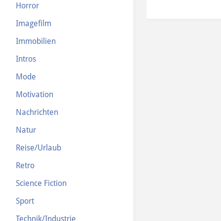
Horror
08 
Imagefilm
09 
10 
Immobilien
11 
Intros
12 
Mode
13 
Motivation
14 
15 
Nachrichten
Natur
Reise/Urlaub
Retro
Science Fiction
Sport
Technik/Industrie