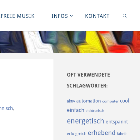
FREIE MUSIK
INFOS
KONTAKT
SUCHE
OFT VERWENDETE
SCHLAGWÖRTER:
cool
automation
aktiv
computer
hnisch
,
einfach
elektronisch
energetisch
entspannt
erhebend
erfolgreich
fabrik