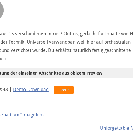
 aus 15 verschiedenen Intros / Outros, gedacht für Inhalte wie 
der Technik. Universell verwendbar, weil hier auf orchestralen
nd verzichtet wurde. Du erhältst natürlich fertig geschnittene
ien.
stung der einzelnen Abschnitte aus obigem Preview
Foreboding 0:08 – 115 BPM
2:33
|
Demo-Download
|
Topic 0:08 – 115 BPM
Lizenz
Establishment 0:08 – 115 BPM
News Flash 0:12 – 120 BPM
enalbum “Imagefilm”
Serious 0:10 – 110 BPM
Cool 0:10 – 110 BPM
Unforgettable
Clockwork 0:10 – 120 BPM