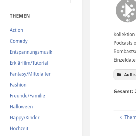
N
THEMEN
Action
Kollektion
Comedy
Podcasts o
Bombastsou
Entspannungsmusik
Einzeldate
Erklärfilm/Tutorial
Fantasy/Mittelalter
Aufli
01 
Fashion
Gesamt: 
02 
Freunde/Familie
03 
Halloween
04 
Them
Happy/Kinder
05 
06 
Hochzeit
07 