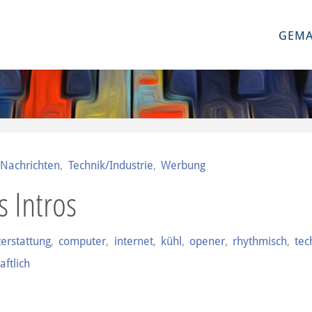
GEMA
Nachrichten
,
Technik/Industrie
,
Werbung
 Intros
terstattung
,
computer
,
internet
,
kühl
,
opener
,
rhythmisch
,
tec
aftlich