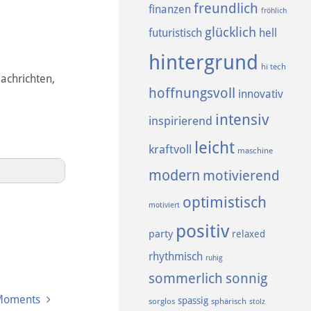
freundlich
finanzen
fröhlich
glücklich
futuristisch
hell
hintergrund
hi tech
Nachrichten,
hoffnungsvoll
innovativ
intensiv
inspirierend
leicht
kraftvoll
maschine
modern
motivierend
optimistisch
motiviert
positiv
party
relaxed
rhythmisch
ruhig
sommerlich
sonnig
 Moments
spassig
sorglos
sphärisch
stolz