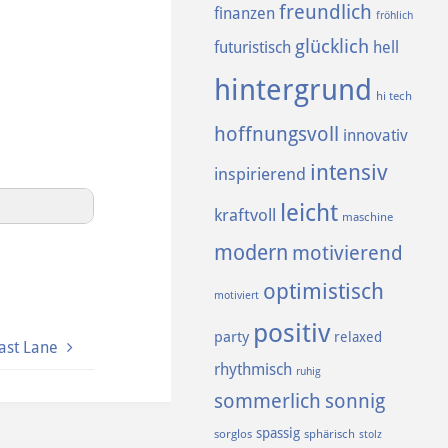
freundlich
finanzen
fröhlich
glücklich
futuristisch
hell
hintergrund
hi tech
hoffnungsvoll
innovativ
intensiv
inspirierend
leicht
kraftvoll
maschine
modern
motivierend
optimistisch
motiviert
positiv
party
relaxed
ast Lane
rhythmisch
ruhig
sommerlich
sonnig
spassig
sorglos
sphärisch
stolz