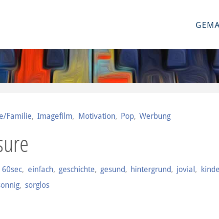
GEMA
e/Familie
,
Imagefilm
,
Motivation
,
Pop
,
Werbung
sure
,
60sec
,
einfach
,
geschichte
,
gesund
,
hintergrund
,
jovial
,
kind
sonnig
,
sorglos