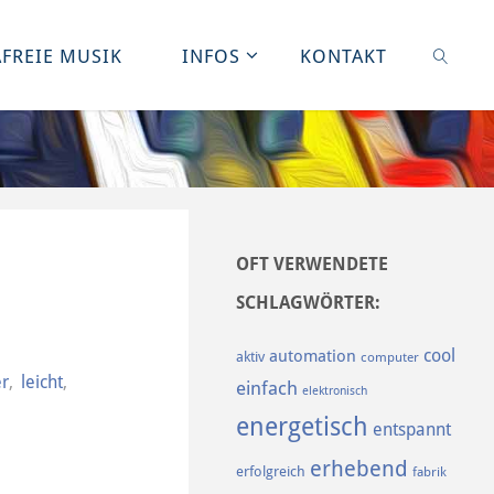
FREIE MUSIK
INFOS
KONTAKT
SUCHE
OFT VERWENDETE
SCHLAGWÖRTER:
cool
automation
aktiv
computer
er
,
leicht
,
einfach
elektronisch
energetisch
entspannt
erhebend
erfolgreich
fabrik