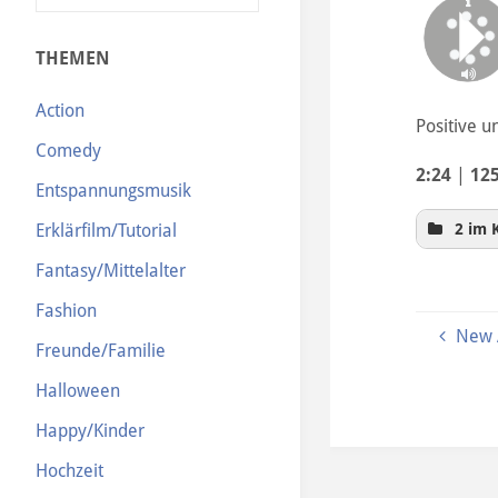
N
THEMEN
Action
Positive u
Comedy
2:24
|
12
Entspannungsmusik
2 im 
Erklärfilm/Tutorial
Fantasy/Mittelalter
Fashion
New 
Freunde/Familie
Halloween
Happy/Kinder
Hochzeit