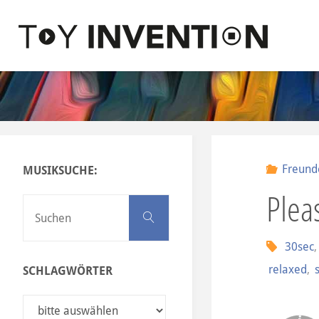
Zum Inhalt springen
T
O
Y
I
N
Freund
MUSIKSUCHE:
V
Plea
E
Suchen nach:
Suchen
N
30sec
T
relaxed
,
SCHLAGWÖRTER
I
O