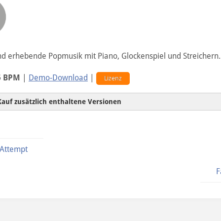
nd erhebende Popmusik mit Piano, Glockenspiel und Streichern.
5 BPM
|
Demo-Download
|
Lizenz
Kauf zusätzlich enthaltene Versionen
Attempt
F
60sec-Version