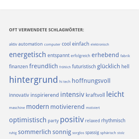
OFT VERWENDETE SCHLAGWÖRTER:
einfach
cool
automation
aktiv
computer
elektronisch
energetisch
erhebend
entspannt
erfolgreich
fabrik
freundlich
glücklich
finanzen
futuristisch
hell
fröhlich
hintergrund
hoffnungsvoll
hi tech
leicht
intensiv
inspirierend
kraftvoll
innovativ
modern
motivierend
maschine
motiviert
positiv
optimistisch
rhythmisch
party
relaxed
sommerlich
sonnig
spassig
sorglos
sphärisch
ruhig
stolz