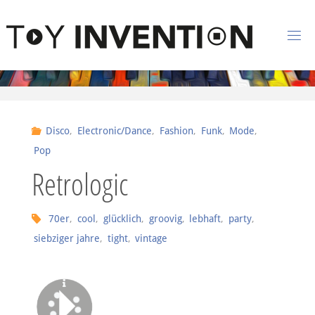
Zum Inhalt springen
T
O
Y
I
Disco
,
Electronic/Dance
,
Fashion
,
Funk
,
Mode
,
N
Pop
V
Retrologic
E
N
70er
,
cool
,
glücklich
,
groovig
,
lebhaft
,
party
,
T
I
siebziger jahre
,
tight
,
vintage
O
N