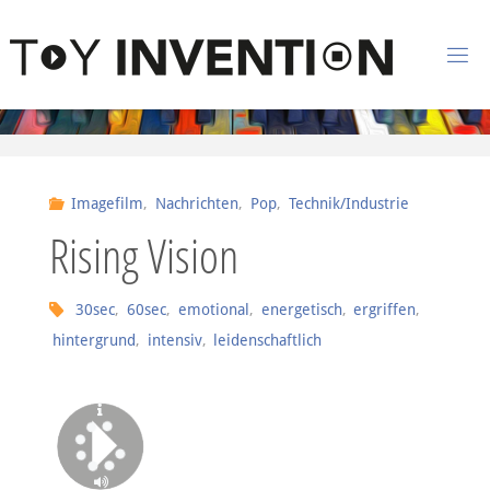
Zum Inhalt springen
T
O
Y
I
Imagefilm
,
Nachrichten
,
Pop
,
Technik/Industrie
N
Rising Vision
V
E
N
30sec
,
60sec
,
emotional
,
energetisch
,
ergriffen
,
hintergrund
,
intensiv
,
leidenschaftlich
T
I
O
N