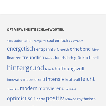
OFT VERWENDETE SCHLAGWÖRTER:
einfach
cool
automation
aktiv
computer
elektronisch
energetisch
erhebend
entspannt
erfolgreich
fabrik
freundlich
glücklich
finanzen
futuristisch
hell
fröhlich
hintergrund
hoffnungsvoll
hi tech
leicht
intensiv
inspirierend
kraftvoll
innovativ
modern
motivierend
maschine
motiviert
positiv
optimistisch
rhythmisch
party
relaxed