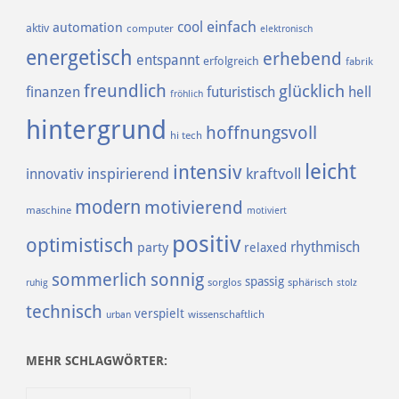
einfach
cool
automation
aktiv
computer
elektronisch
energetisch
erhebend
entspannt
erfolgreich
fabrik
freundlich
glücklich
finanzen
futuristisch
hell
fröhlich
hintergrund
hoffnungsvoll
hi tech
leicht
intensiv
inspirierend
kraftvoll
innovativ
modern
motivierend
maschine
motiviert
positiv
optimistisch
rhythmisch
party
relaxed
sommerlich
sonnig
spassig
sorglos
sphärisch
ruhig
stolz
technisch
verspielt
urban
wissenschaftlich
MEHR SCHLAGWÖRTER: