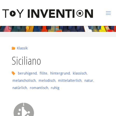
Zum Inhalt springen
T
O
Y
I
Klassik
N
Siciliano
V
E
N
beruhigend
,
flöte
,
hintergrund
,
klassisch
,
melancholisch
,
melodisch
,
mittelalterlich
,
natur
,
T
I
natürlich
,
romantisch
,
ruhig
O
N