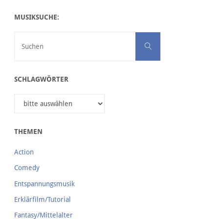
60sec-Version
MUSIKSUCHE:
Suchen nach:
Suchen
60sec – Hintergrundversion
SCHLAGWÖRTER
THEMEN
30sec-Version
Action
Comedy
Entspannungsmusik
30sec – Hintergrundversion
Erklärfilm/Tutorial
Fantasy/Mittelalter