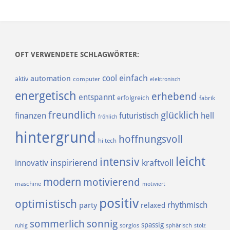
OFT VERWENDETE SCHLAGWÖRTER:
einfach
cool
automation
aktiv
computer
elektronisch
energetisch
erhebend
entspannt
erfolgreich
fabrik
freundlich
glücklich
finanzen
futuristisch
hell
fröhlich
hintergrund
hoffnungsvoll
hi tech
leicht
intensiv
inspirierend
kraftvoll
innovativ
modern
motivierend
maschine
motiviert
positiv
optimistisch
rhythmisch
party
relaxed
sommerlich
sonnig
spassig
sorglos
sphärisch
ruhig
stolz