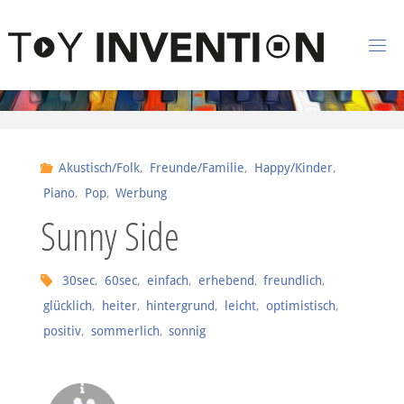
Zum Inhalt springen
T
O
Y
I
Akustisch/Folk
,
Freunde/Familie
,
Happy/Kinder
,
N
Piano
,
Pop
,
Werbung
V
Sunny Side
E
N
30sec
,
60sec
,
einfach
,
erhebend
,
freundlich
,
T
I
glücklich
,
heiter
,
hintergrund
,
leicht
,
optimistisch
,
O
positiv
,
sommerlich
,
sonnig
N