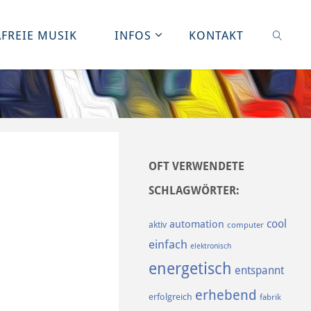
FREIE MUSIK
INFOS
KONTAKT
SUCHE
OFT VERWENDETE
SCHLAGWÖRTER:
cool
automation
aktiv
computer
einfach
elektronisch
energetisch
entspannt
erhebend
erfolgreich
fabrik