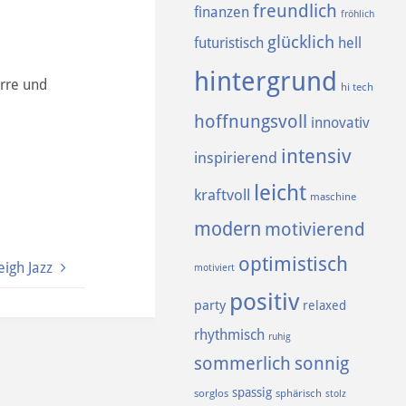
freundlich
finanzen
fröhlich
glücklich
futuristisch
hell
hintergrund
rre und
hi tech
hoffnungsvoll
innovativ
intensiv
inspirierend
leicht
kraftvoll
maschine
modern
motivierend
optimistisch
eigh Jazz
motiviert
positiv
party
relaxed
rhythmisch
ruhig
sommerlich
sonnig
spassig
sorglos
sphärisch
stolz