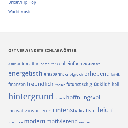
Urban/Hip-Hop
World Music
OFT VERWENDETE SCHLAGWÖRTER:
einfach
cool
automation
aktiv
computer
elektronisch
energetisch
erhebend
entspannt
erfolgreich
fabrik
freundlich
glücklich
finanzen
futuristisch
hell
fröhlich
hintergrund
hoffnungsvoll
hi tech
leicht
intensiv
inspirierend
kraftvoll
innovativ
modern
motivierend
maschine
motiviert