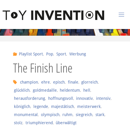
Zum Inhalt springen
T
O
Y
I
Playlist Sport
,
Pop
,
Sport
,
Werbung
N
The Finish Line
V
E
N
champion
,
ehre
,
episch
,
finale
,
glorreich
,
glücklich
,
goldmedaille
,
heldentum
,
hell
,
T
I
herausforderung
,
hoffnungsvoll
,
innovativ
,
intensiv
,
O
königlich
,
legende
,
majestätisch
,
meisterwerk
,
N
monumental
,
olympisch
,
ruhm
,
siegreich
,
stark
,
stolz
,
triumphierend
,
überwältigt