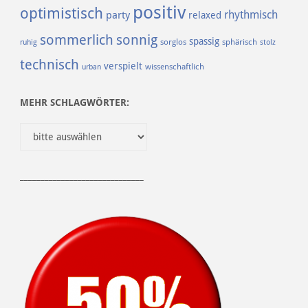
positiv
optimistisch
rhythmisch
party
relaxed
sommerlich
sonnig
spassig
sorglos
sphärisch
ruhig
stolz
technisch
verspielt
urban
wissenschaftlich
MEHR SCHLAGWÖRTER:
______________________________