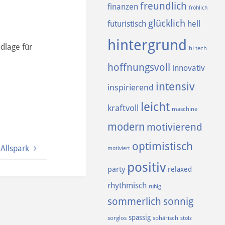
freundlich
finanzen
fröhlich
glücklich
futuristisch
hell
hintergrund
ndlage für
hi tech
hoffnungsvoll
innovativ
intensiv
inspirierend
leicht
kraftvoll
maschine
modern
motivierend
optimistisch
Allspark
motiviert
positiv
party
relaxed
rhythmisch
ruhig
sommerlich
sonnig
spassig
sorglos
sphärisch
stolz