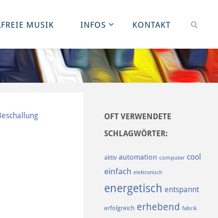
FREIE MUSIK
INFOS
KONTAKT
SUCHE
Beschallung
OFT VERWENDETE
SCHLAGWÖRTER:
cool
automation
aktiv
computer
einfach
elektronisch
energetisch
entspannt
erhebend
erfolgreich
fabrik