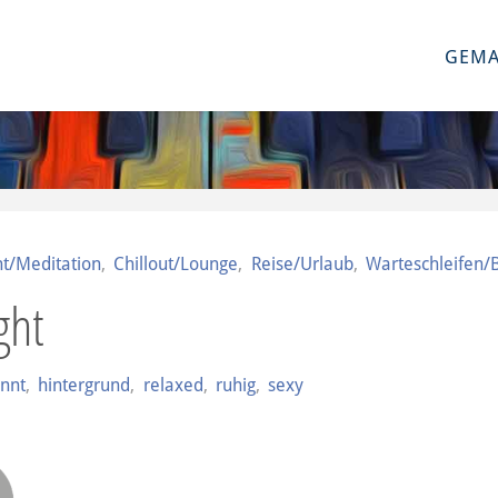
GEMA
t/Meditation
,
Chillout/Lounge
,
Reise/Urlaub
,
Warteschleifen/
ght
nnt
,
hintergrund
,
relaxed
,
ruhig
,
sexy