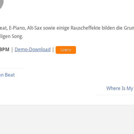
eat, E-Piano, Alt-Sax sowie einige Rauscheffekte bilden die Gru
lligen Song.
 BPM
|
Demo-Download
|
Lizenz
an Beat
Where Is My 