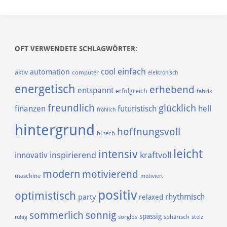
OFT VERWENDETE SCHLAGWÖRTER:
einfach
cool
automation
aktiv
computer
elektronisch
energetisch
erhebend
entspannt
erfolgreich
fabrik
freundlich
glücklich
finanzen
futuristisch
hell
fröhlich
hintergrund
hoffnungsvoll
hi tech
leicht
intensiv
inspirierend
kraftvoll
innovativ
modern
motivierend
maschine
motiviert
positiv
optimistisch
rhythmisch
party
relaxed
sommerlich
sonnig
spassig
sorglos
sphärisch
ruhig
stolz