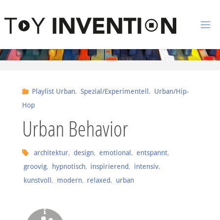
Zum Inhalt springen
T
O
Y
I
Playlist Urban
,
Spezial/Experimentell
,
Urban/Hip-
N
Hop
V
Urban Behavior
E
N
architektur
,
design
,
emotional
,
entspannt
,
T
I
groovig
,
hypnotisch
,
inspirierend
,
intensiv
,
O
kunstvoll
,
modern
,
relaxed
,
urban
N