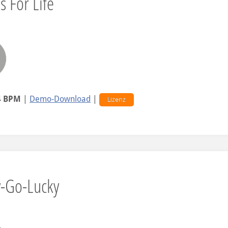
s For Life
4 BPM
|
Demo-Download
|
Lizenz
-Go-Lucky