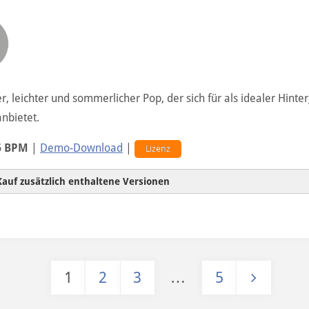
Intro
, leichter und sommerlicher Pop, der sich für als idealer Hinter
nbietet.
6 BPM
|
Demo-Download
|
Lizenz
Kauf zusätzlich enthaltene Versionen
1
2
3
…
5
Hintergrundversion
Seitennummerierung der Beiträ