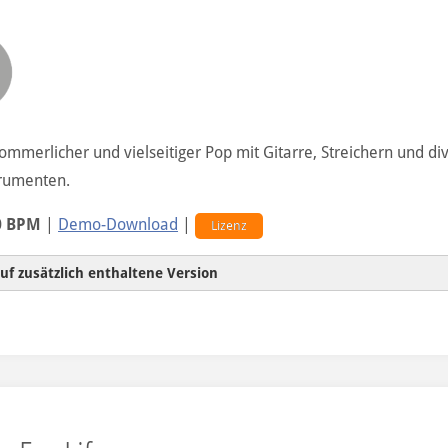
sommerlicher und vielseitiger Pop mit Gitarre, Streichern und di
trumenten.
0 BPM
|
Demo-Download
|
Lizenz
uf zusätzlich enthaltene Version
Intro