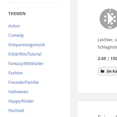
N
THEMEN
Action
Comedy
Leichter, 
Entspannungsmusik
Schlagins
Erklärfilm/Tutorial
2:49
|
15
Fantasy/Mittelalter
Im Ka
Fashion
Freunde/Familie
Halloween
Happy/Kinder
Hochzeit