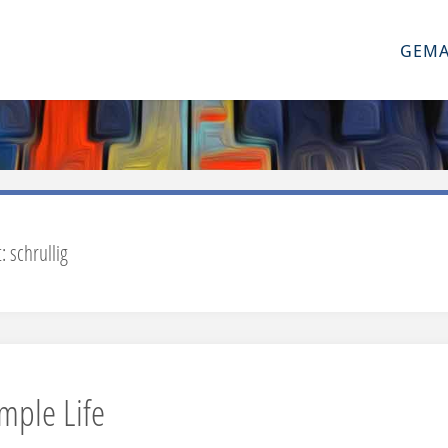
GEMA
t:
schrullig
mple Life