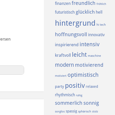
freundlich
finanzen
fröhlich
glücklich
futuristisch
hell
hintergrund
hi tech
hoffnungsvoll
innovativ
versen
intensiv
inspirierend
leicht
kraftvoll
maschine
modern
motivierend
optimistisch
motiviert
positiv
party
relaxed
rhythmisch
ruhig
sommerlich
sonnig
spassig
sorglos
sphärisch
stolz