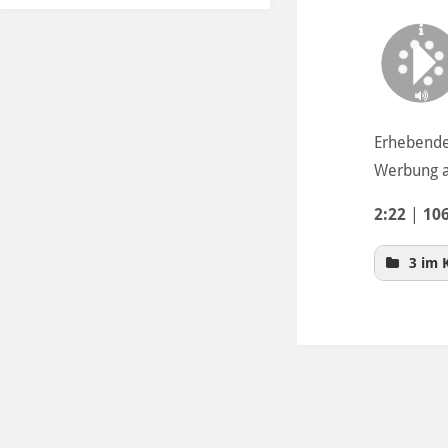
Erhebender
Werbung a
2:22
|
10
3 im 