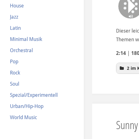
House
Jazz
Latin
Dieser lei
Minimal Musik
Themen wi
Orchestral
2:14
|
18
Pop
2 im 
Rock
Soul
Spezial/Experimentell
Urban/Hip-Hop
World Music
Sunny