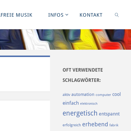
FREIE MUSIK
INFOS
KONTAKT
SUCHE
OFT VERWENDETE
SCHLAGWÖRTER:
cool
automation
aktiv
computer
einfach
elektronisch
energetisch
entspannt
erhebend
erfolgreich
fabrik