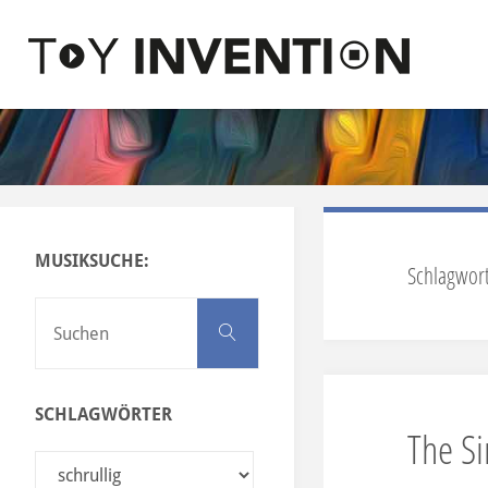
Zum Inhalt springen
T
O
Y
I
N
MUSIKSUCHE:
V
Schlagwor
E
Suchen nach:
Suchen
N
T
SCHLAGWÖRTER
I
The Si
O