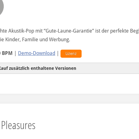
chte Akustik-Pop mit “Gute-Laune-Garantie” ist der perfekte Begl
e Kinder, Familie und Werbung.
0 BPM
|
Demo-Download
|
Lizenz
Kauf zusätzlich enthaltene Versionen
Hintergrundversion
 Pleasures