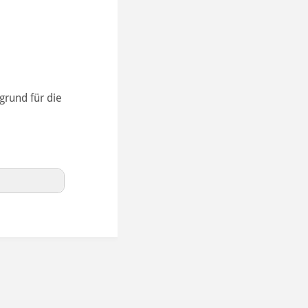
grund für die
ge