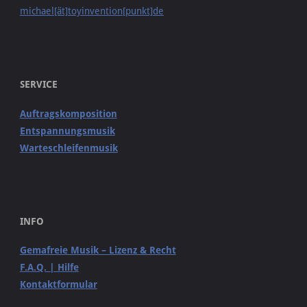
michael[ät]toyinvention[punkt]de
SERVICE
Auftragskomposition
Entspannungsmusik
Warteschleifenmusik
INFO
Gemafreie Musik – Lizenz & Recht
F.A.Q. | Hilfe
Kontaktformular