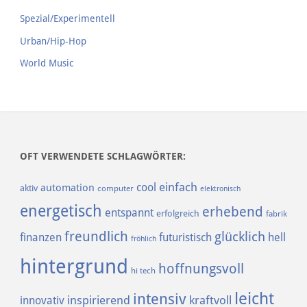
Spezial/Experimentell
Urban/Hip-Hop
World Music
OFT VERWENDETE SCHLAGWÖRTER:
einfach
cool
automation
aktiv
computer
elektronisch
energetisch
erhebend
entspannt
erfolgreich
fabrik
freundlich
glücklich
finanzen
futuristisch
hell
fröhlich
hintergrund
hoffnungsvoll
hi tech
leicht
intensiv
inspirierend
kraftvoll
innovativ