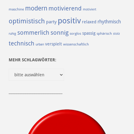
modern
motivierend
maschine
motiviert
positiv
optimistisch
rhythmisch
party
relaxed
sommerlich
sonnig
spassig
sorglos
sphärisch
ruhig
stolz
technisch
verspielt
urban
wissenschaftlich
MEHR SCHLAGWÖRTER:
______________________________