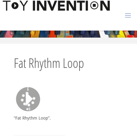
Zum Inhalt springen
T
O
Y
I
Fat Rhythm Loop
N
V
E
N
T
I
O
N
“Fat Rhythm Loop”.