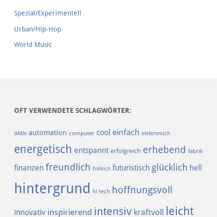
Spezial/Experimentell
Urban/Hip-Hop
World Music
OFT VERWENDETE SCHLAGWÖRTER:
einfach
cool
automation
aktiv
computer
elektronisch
energetisch
erhebend
entspannt
erfolgreich
fabrik
freundlich
glücklich
finanzen
futuristisch
hell
fröhlich
hintergrund
hoffnungsvoll
hi tech
leicht
intensiv
inspirierend
kraftvoll
innovativ