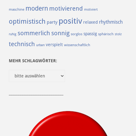
modern
motivierend
maschine
motiviert
positiv
optimistisch
rhythmisch
party
relaxed
sommerlich
sonnig
spassig
sorglos
sphärisch
ruhig
stolz
technisch
verspielt
urban
wissenschaftlich
MEHR SCHLAGWÖRTER:
______________________________