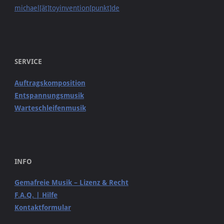
michael[ät]toyinvention[punkt]de
SERVICE
Auftragskomposition
Entspannungsmusik
Warteschleifenmusik
INFO
Gemafreie Musik – Lizenz & Recht
F.A.Q. | Hilfe
Kontaktformular