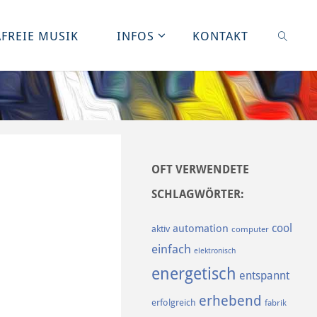
FREIE MUSIK
INFOS
KONTAKT
SUCHE
OFT VERWENDETE
SCHLAGWÖRTER:
cool
automation
aktiv
computer
einfach
elektronisch
energetisch
entspannt
erhebend
erfolgreich
fabrik