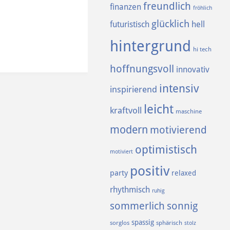
freundlich
finanzen
fröhlich
glücklich
futuristisch
hell
hintergrund
hi tech
hoffnungsvoll
innovativ
intensiv
inspirierend
leicht
kraftvoll
maschine
modern
motivierend
optimistisch
motiviert
positiv
party
relaxed
rhythmisch
ruhig
sommerlich
sonnig
spassig
sorglos
sphärisch
stolz