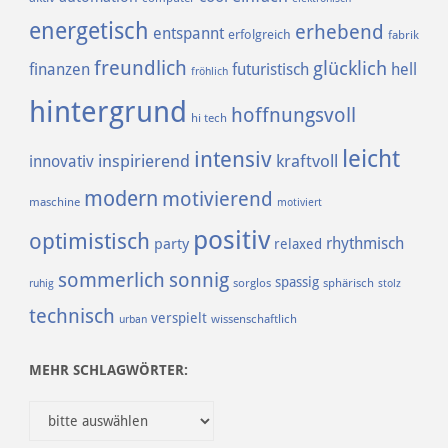
energetisch
erhebend
entspannt
erfolgreich
fabrik
freundlich
glücklich
finanzen
futuristisch
hell
fröhlich
hintergrund
hoffnungsvoll
hi tech
leicht
intensiv
inspirierend
kraftvoll
innovativ
modern
motivierend
maschine
motiviert
positiv
optimistisch
rhythmisch
party
relaxed
sommerlich
sonnig
spassig
sorglos
sphärisch
ruhig
stolz
technisch
verspielt
urban
wissenschaftlich
MEHR SCHLAGWÖRTER: