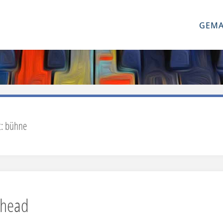
GEMA
t:
bühne
Ahead