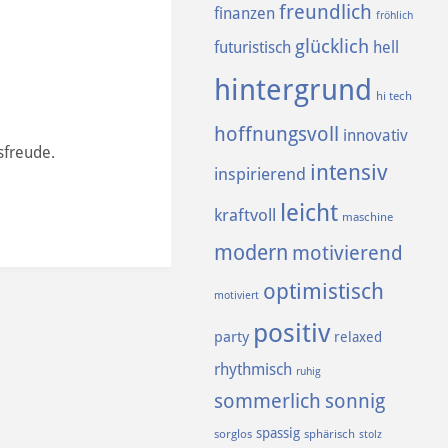
freundlich
finanzen
fröhlich
glücklich
futuristisch
hell
hintergrund
hi tech
hoffnungsvoll
innovativ
sfreude.
intensiv
inspirierend
leicht
kraftvoll
maschine
modern
motivierend
optimistisch
motiviert
positiv
party
relaxed
rhythmisch
ruhig
sommerlich
sonnig
spassig
sorglos
sphärisch
stolz