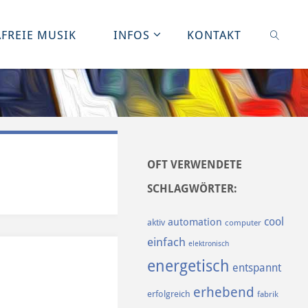
FREIE MUSIK
INFOS
KONTAKT
SUCHE
OFT VERWENDETE
SCHLAGWÖRTER:
cool
automation
aktiv
computer
einfach
elektronisch
energetisch
entspannt
erhebend
erfolgreich
fabrik