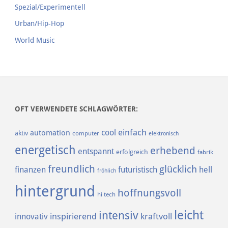
Spezial/Experimentell
Urban/Hip-Hop
World Music
OFT VERWENDETE SCHLAGWÖRTER:
einfach
cool
automation
aktiv
computer
elektronisch
energetisch
erhebend
entspannt
erfolgreich
fabrik
freundlich
glücklich
finanzen
futuristisch
hell
fröhlich
hintergrund
hoffnungsvoll
hi tech
leicht
intensiv
inspirierend
kraftvoll
innovativ