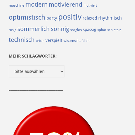
modern
motivierend
maschine
motiviert
positiv
optimistisch
rhythmisch
party
relaxed
sommerlich
sonnig
spassig
sorglos
sphärisch
ruhig
stolz
technisch
verspielt
urban
wissenschaftlich
MEHR SCHLAGWÖRTER:
______________________________