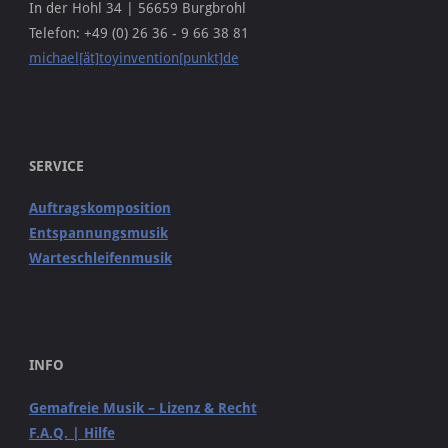
In der Hohl 34 | 56659 Burgbrohl
Telefon: +49 (0) 26 36 - 9 66 38 81
michael[ät]toyinvention[punkt]de
SERVICE
Auftragskomposition
Entspannungsmusik
Warteschleifenmusik
INFO
Gemafreie Musik – Lizenz & Recht
F.A.Q. | Hilfe