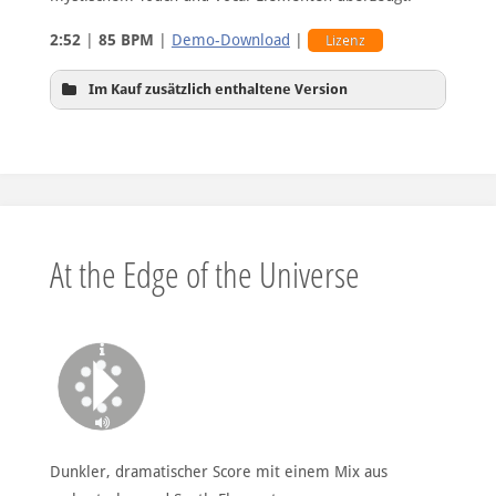
2:52
|
85 BPM
|
Demo-Download
|
Lizenz
Im Kauf zusätzlich enthaltene Version
Alternativ-Version mit weniger Synth-
At the Edge of the Universe
Elementen
Dunkler, dramatischer Score mit einem Mix aus