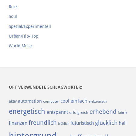
Rock
Soul
Spezial/Experimentell
Urban/Hip-Hop
World Music
OFT VERWENDETE SCHLAGWÖRTER:
einfach
cool
automation
aktiv
computer
elektronisch
energetisch
erhebend
entspannt
erfolgreich
fabrik
freundlich
glücklich
finanzen
futuristisch
hell
fröhlich