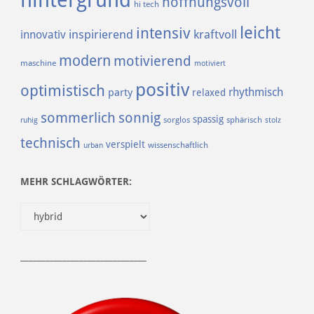
hintergrund
hoffnungsvoll
hi tech
leicht
intensiv
inspirierend
kraftvoll
innovativ
modern
motivierend
maschine
motiviert
positiv
optimistisch
rhythmisch
party
relaxed
sommerlich
sonnig
spassig
sorglos
sphärisch
ruhig
stolz
technisch
verspielt
urban
wissenschaftlich
MEHR SCHLAGWÖRTER:
______________________________