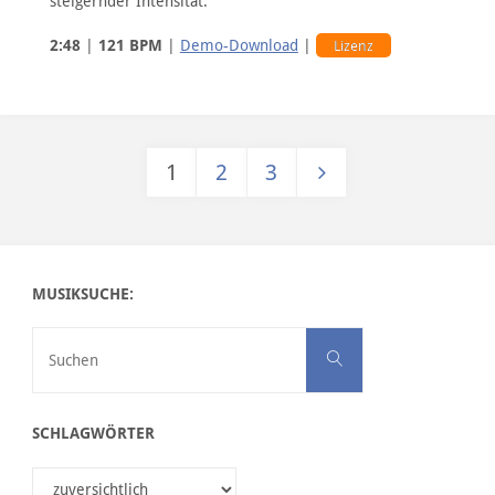
steigernder Intensität.
2:48
|
121 BPM
|
Demo-Download
|
Lizenz
1
2
3
Seitennummerierung der Bei
MUSIKSUCHE:
Suchen nach:
Suchen
SCHLAGWÖRTER