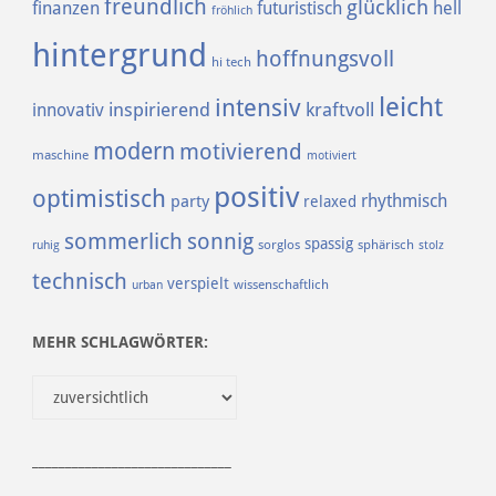
freundlich
glücklich
finanzen
futuristisch
hell
fröhlich
hintergrund
hoffnungsvoll
hi tech
leicht
intensiv
inspirierend
kraftvoll
innovativ
modern
motivierend
maschine
motiviert
positiv
optimistisch
rhythmisch
party
relaxed
sommerlich
sonnig
spassig
sorglos
sphärisch
ruhig
stolz
technisch
verspielt
urban
wissenschaftlich
MEHR SCHLAGWÖRTER:
______________________________